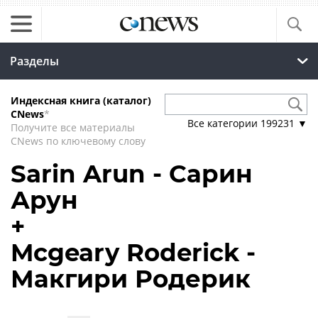
Разделы
Индексная книга (каталог)
CNews
*
Все категории
199231
▼
Получите все материалы
CNews по ключевому слову
Sarin Arun - Сарин
Арун
+
Mcgeary Roderick -
Макгири Родерик