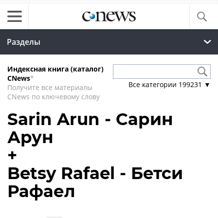
Разделы
Индексная книга (каталог)
CNews
*
Все категории
199231
▼
Получите все материалы
CNews по ключевому слову
Sarin Arun - Сарин
Арун
+
Betsy Rafael - Бетси
Рафаел