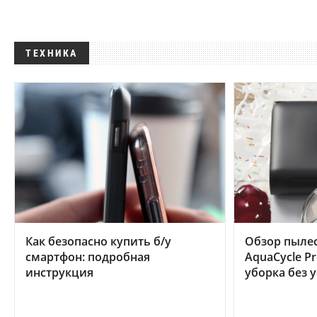
ТЕХНИКА
Как безопасно купить б/у
Обзор пылес
смартфон: подробная
AquaCycle Pr
инструкция
уборка без 