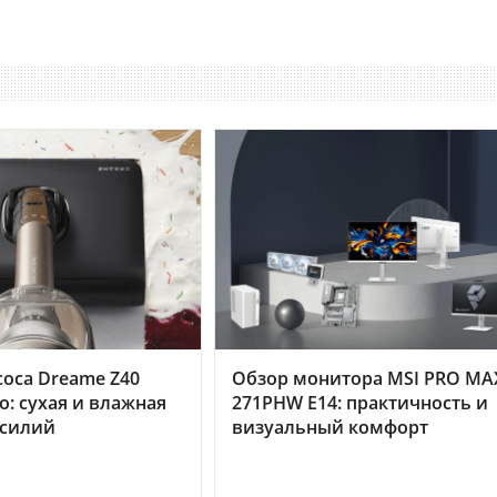
оса Dreame Z40
Обзор монитора MSI PRO MA
o: сухая и влажная
271PHW E14: практичность и
усилий
визуальный комфорт