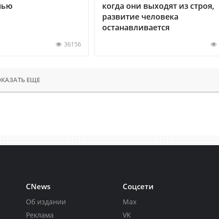
нью
когда они выходят из строя,
развитие человека
останавливается
36156
КАЗАТЬ ЕЩЕ
CNews
Соцсети
Об издании
Max
Реклама
VK