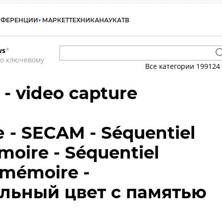
НФЕРЕНЦИИ
МАРКЕТ
ТЕХНИКА
НАУКА
ТВ
ws
*
по ключевому
Все категории
199124
- video capture
- SECAM - Séquentiel
moire - Séquentiel
 mémoire -
льный цвет с памятью