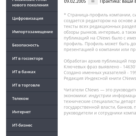
09.02.2005
Практика: ваши 
нового поколения
* Страница-профиль компании, сис
Цифровизация
создается редактором на основе
тексты всех редакционных раздел
Импортозамещение
обзоры рынков, интервью, а такж
публикаций на CNews было с име
профиль. Профиль может быть до
Безопасность
презентацией о компании или про
ИТ в госсекторе
Обработан архив публикаций порт
Ключевых фраз выявлено - 146301
ИТ в банках
Создано именных указателей - 19
Редакция Индексной книги CNews
ИТ в торговле
Читатели CNews — это руководит
экономики: индустрии информаци
Телеком
технические специалисты депар
государственной власти, банков,
Интернет
руководители и сотрудники комп
ИТ-бизнес