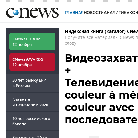
ГЛАВНАЯ
НОВОСТИ
АНАЛИТИКА
КО
Индексная книга (каталог) CNe
Получите все материалы CNews 
CNews FORUM
слову
12 ноября
Видеозахват 
CNews AWARDS
12 ноября
+
Телевидение 
30 лет рынку ERP
в России
couleur à mé
Главные
couleur avec
ИТ-сценарии
2026
последовате
10 лет российского
бэкапа
Российские ПАКи