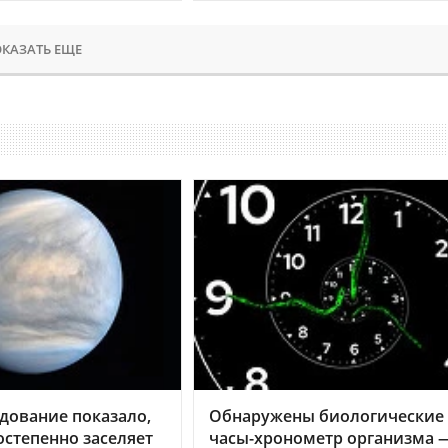
КАЗАТЬ ЕЩЕ
дование показало,
Обнаружены биологические
остепенно заселяет
часы-хронометр организма 