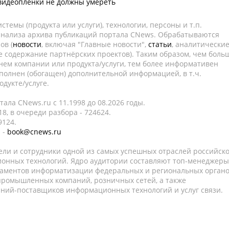
видеопленки не должны умереть
темы (продукта или услуги), технологии, персоны и т.п.
 анализа архива публикаций портала CNews. Обрабатываются
ов (
новости
, включая "Главные новости",
статьи
, аналитически
е содержание партнёрских проектов). Таким образом, чем боль
нем компании или продукта/услуги, тем более информативен
полнен (обогащен) дополнительной информацией, в т.ч.
дукте/услуге.
ала CNews.ru c 11.1998 до 08.2026 годы.
8, в очереди разбора - 724624.
9124.
 -
book@cnews.ru
ели и сотрудники одной из самых успешных отраслей российск
онных технологий. Ядро аудитории составляют топ-менеджеры
таментов информатизации федеральных и региональных орган
 промышленных компаний, розничных сетей, а также
аний-поставщиков информационных технологий и услуг связи.