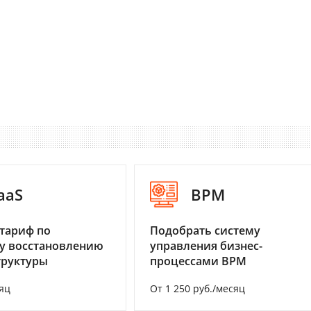
aaS
BPM
тариф по
Подобрать систему
у восстановлению
управления бизнес-
труктуры
процессами BPM
яц
От 1 250 руб./месяц