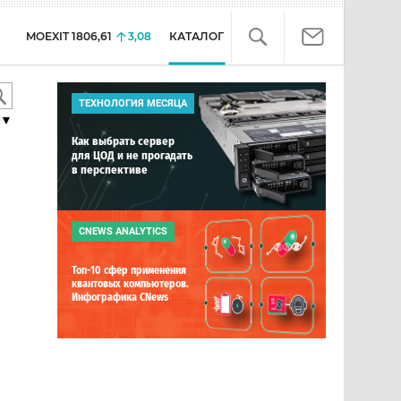
MOEXIT
1806,61
3,08
КАТАЛОГ
ТЕХНОЛОГИЯ МЕСЯЦА
▼
Как выбрать сервер
для ЦОД и не прогадать
в перспективе
CNEWS ANALYTICS
Топ-10 сфер применения
квантовых компьютеров.
Инфографика CNews