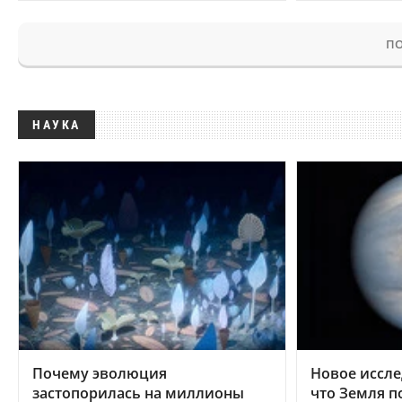
ПО
НАУКА
Почему эволюция
Новое иссле
застопорилась на миллионы
что Земля п