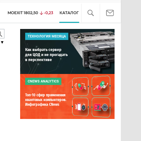
MOEXIT
1802,50
-0,23
КАТАЛОГ
ТЕХНОЛОГИЯ МЕСЯЦА
▼
Как выбрать сервер
для ЦОД и не прогадать
в перспективе
CNEWS ANALYTICS
Топ-10 сфер применения
квантовых компьютеров.
Инфографика CNews