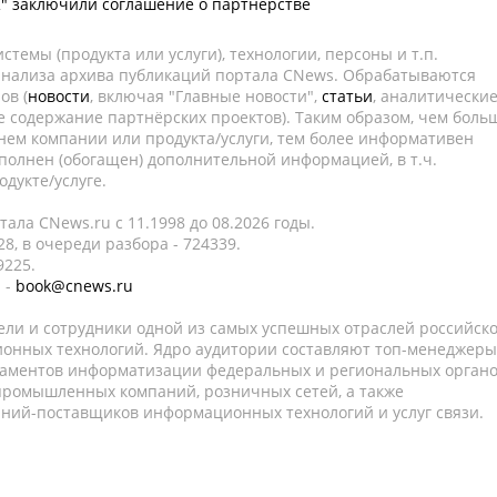
" заключили соглашение о партнерстве
темы (продукта или услуги), технологии, персоны и т.п.
 анализа архива публикаций портала CNews. Обрабатываются
ов (
новости
, включая "Главные новости",
статьи
, аналитически
е содержание партнёрских проектов). Таким образом, чем боль
нем компании или продукта/услуги, тем более информативен
полнен (обогащен) дополнительной информацией, в т.ч.
дукте/услуге.
ала CNews.ru c 11.1998 до 08.2026 годы.
8, в очереди разбора - 724339.
9225.
 -
book@cnews.ru
ели и сотрудники одной из самых успешных отраслей российск
онных технологий. Ядро аудитории составляют топ-менеджеры
таментов информатизации федеральных и региональных орган
 промышленных компаний, розничных сетей, а также
аний-поставщиков информационных технологий и услуг связи.