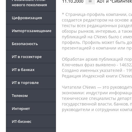
11.10.2000
ADT и "СибИнтеК
нового поколения
* Страница-профиль компании, сис
Цифровизация
создается редактором на основе
тексты всех редакционных раздел
Импортозамещение
обзоры рынков, интервью, а такж
публикаций на CNews было с име
профиль. Профиль может быть до
Безопасность
презентацией о компании или про
ИТ в госсекторе
Обработан архив публикаций порт
Ключевых фраз выявлено - 146322
ИТ в банках
Создано именных указателей - 19
Редакция Индексной книги CNews
ИТ в торговле
Читатели CNews — это руководит
экономики: индустрии информаци
Телеком
технические специалисты депар
государственной власти, банков,
Интернет
руководители и сотрудники комп
ИТ-бизнес