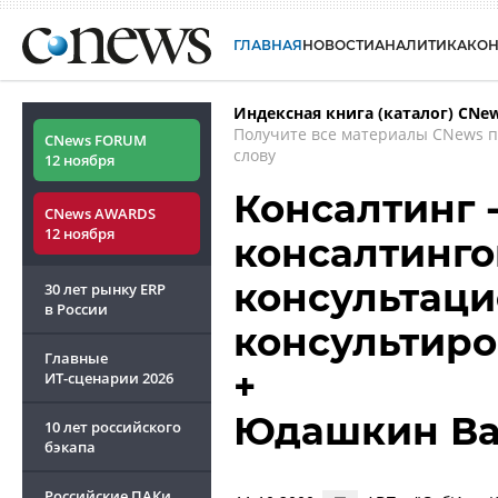
ГЛАВНАЯ
НОВОСТИ
АНАЛИТИКА
КО
Индексная книга (каталог) CNe
Получите все материалы CNews 
CNews FORUM
слову
12 ноября
Консалтинг -
CNews AWARDS
12 ноября
консалтинго
консультаци
30 лет рынку ERP
в России
консультир
Главные
+
ИТ-сценарии
2026
Юдашкин Ва
10 лет российского
бэкапа
Российские ПАКи