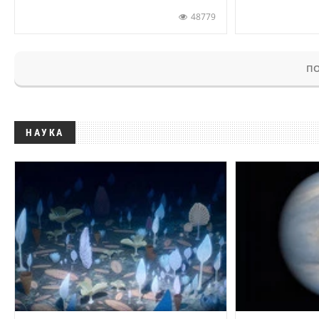
48779
ПО
НАУКА