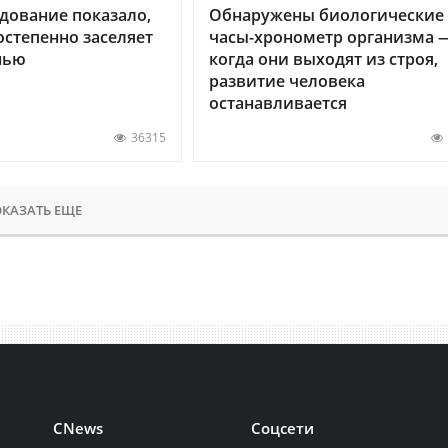
дование показало,
Обнаружены биологические
остепенно заселяет
часы-хронометр организма 
нью
когда они выходят из строя,
развитие человека
останавливается
36315
КАЗАТЬ ЕЩЕ
CNews
Соцсети