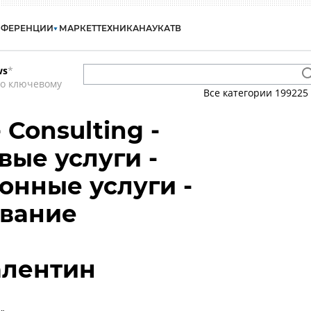
НФЕРЕНЦИИ
МАРКЕТ
ТЕХНИКА
НАУКА
ТВ
ws
*
по ключевому
Все категории
199225
 Consulting -
вые услуги -
онные услуги -
ование
лентин