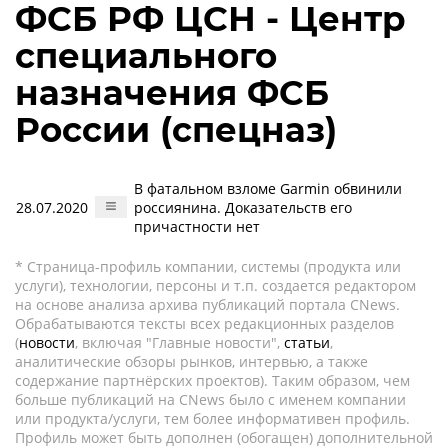
ФСБ РФ ЦСН - Центр
специального
назначения ФСБ
России (спецназ)
В фатальном взломе Garmin обвинили
28.07.2020
россиянина. Доказательств его
причастности нет
* Страница-профиль компании, системы (продукта или
услуги), технологии, персоны и т.п. создается редактором
на основе анализа архива публикаций портала CNews.
Обрабатываются тексты всех редакционных разделов
(
новости
, включая "Главные новости",
статьи
,
аналитические обзоры рынков, интервью, а также
содержание партнёрских проектов). Таким образом, чем
больше публикаций на CNews было с именем компании
или продукта/услуги, тем более информативен профиль.
Профиль может быть дополнен (обогащен) дополнительной