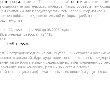
ов (
новости
, включая "Главные новости",
статьи
, аналитически
е содержание партнёрских проектов). Таким образом, чем боль
нем компании или продукта/услуги, тем более информативен
полнен (обогащен) дополнительной информацией, в т.ч.
дукте/услуге.
ала CNews.ru c 11.1998 до 08.2026 годы.
8, в очереди разбора - 724413.
9231.
 -
book@cnews.ru
ели и сотрудники одной из самых успешных отраслей российск
онных технологий. Ядро аудитории составляют топ-менеджеры
таментов информатизации федеральных и региональных орган
 промышленных компаний, розничных сетей, а также
аний-поставщиков информационных технологий и услуг связи.