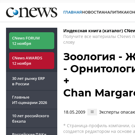
ГЛАВНАЯ
НОВОСТИ
АНАЛИТИКА
КО
Индексная книга (каталог) CNe
Получите все материалы CNews 
CNews FORUM
слову
12 ноября
Зоология - Ж
CNews AWARDS
12 ноября
- Орнитолог
+
30 лет рынку ERP
в России
Chan Margar
Главные
ИТ-сценарии
2026
18.05.2009
Эксперты опасаю
10 лет российского
бэкапа
* Страница-профиль компании, сис
создается редактором на основе
Российские ПАКи