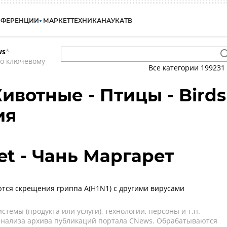
НФЕРЕНЦИИ
МАРКЕТ
ТЕХНИКА
НАУКА
ТВ
ws
*
по ключевому
Все категории
199231
ивотные - Птицы - Birds
ия
et - Чань Маргарет
тся скрещения гриппа А(H1N1) с другими вирусами
темы (продукта или услуги), технологии, персоны и т.п.
 анализа архива публикаций портала CNews. Обрабатываются