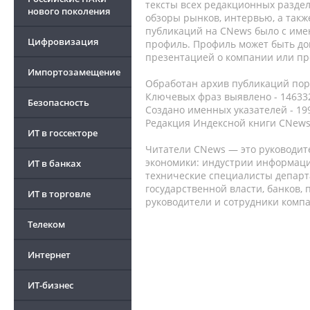
тексты всех редакционных раздел
нового поколения
обзоры рынков, интервью, а такж
публикаций на CNews было с име
Цифровизация
профиль. Профиль может быть до
презентацией о компании или про
Импортозамещение
Обработан архив публикаций порт
Ключевых фраз выявлено - 146332
Безопасность
Создано именных указателей - 19
Редакция Индексной книги CNews
ИТ в госсекторе
Читатели CNews — это руководит
экономики: индустрии информаци
ИТ в банках
технические специалисты депар
государственной власти, банков,
ИТ в торговле
руководители и сотрудники комп
Телеком
Интернет
ИТ-бизнес