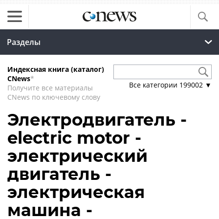
Разделы
Индексная книга (каталог)
CNews
*
Все категории
199002
▼
Получите все материалы
CNews по ключевому слову
Электродвигатель -
electric motor -
электрический
двигатель -
электрическая
машина -