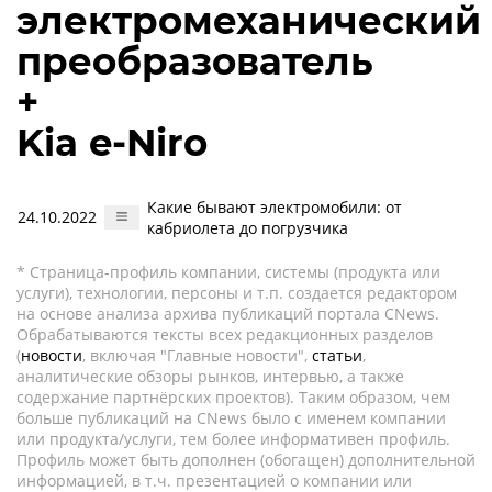
электромеханический
преобразователь
+
Kia e-Niro
Какие бывают электромобили: от
24.10.2022
кабриолета до погрузчика
* Страница-профиль компании, системы (продукта или
услуги), технологии, персоны и т.п. создается редактором
на основе анализа архива публикаций портала CNews.
Обрабатываются тексты всех редакционных разделов
(
новости
, включая "Главные новости",
статьи
,
аналитические обзоры рынков, интервью, а также
содержание партнёрских проектов). Таким образом, чем
больше публикаций на CNews было с именем компании
или продукта/услуги, тем более информативен профиль.
Профиль может быть дополнен (обогащен) дополнительной
информацией, в т.ч. презентацией о компании или