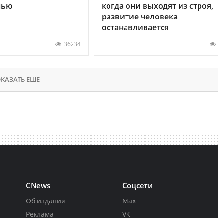
нью
когда они выходят из строя,
развитие человека
останавливается
36234
КАЗАТЬ ЕЩЕ
CNews
Соцсети
Об издании
Max
Реклама
VK