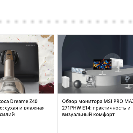
оса Dreame Z40
Обзор монитора MSI PRO MA
o: сухая и влажная
271PHW E14: практичность и
усилий
визуальный комфорт