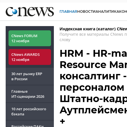
ГЛАВНАЯ
НОВОСТИ
АНАЛИТИКА
КО
Индексная книга (каталог) CNe
Получите все материалы CNews 
CNews FORUM
слову
12 ноября
HRM - HR-m
CNews AWARDS
12 ноября
Resource Ma
консалтинг 
30 лет рынку ERP
в России
персоналом 
Главные
Штатно-кадр
ИТ-сценарии
2026
Аутплейсмен
10 лет российского
бэкапа
+
Российские ПАКи