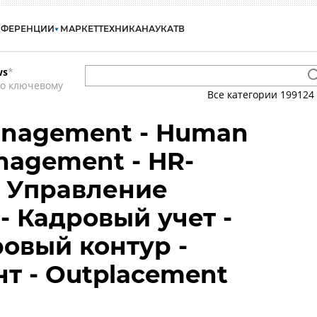
НФЕРЕНЦИИ
МАРКЕТ
ТЕХНИКА
НАУКА
ТВ
ws
*
по ключевому
Все категории
199124
anagement - Human
nagement - HR-
- Управление
- Кадровый учет -
овый контур -
т - Outplacement