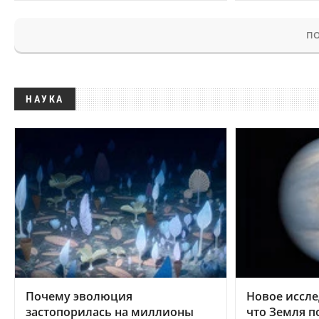
ПО
НАУКА
Почему эволюция
Новое иссле
застопорилась на миллионы
что Земля п