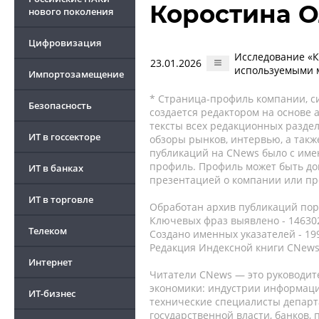
Коростина О
нового поколения
Цифровизация
Исследование «К
23.01.2026
используемыми м
Импортозамещение
* Страница-профиль компании, сис
Безопасность
создается редактором на основе
тексты всех редакционных раздел
ИТ в госсекторе
обзоры рынков, интервью, а такж
публикаций на CNews было с име
профиль. Профиль может быть до
ИТ в банках
презентацией о компании или про
ИТ в торговле
Обработан архив публикаций порт
Ключевых фраз выявлено - 146302
Телеком
Создано именных указателей - 19
Редакция Индексной книги CNews
Интернет
Читатели CNews — это руководит
экономики: индустрии информаци
ИТ-бизнес
технические специалисты депар
государственной власти, банков,