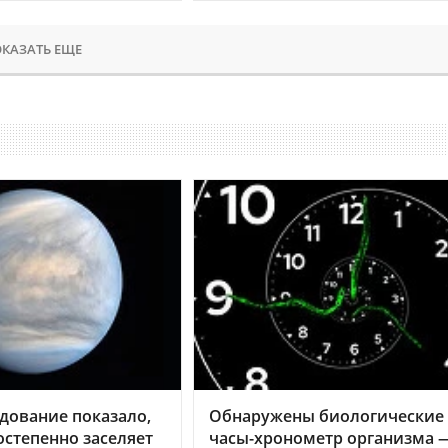
КАЗАТЬ ЕЩЕ
дование показало,
Обнаружены биологические
остепенно заселяет
часы-хронометр организма 