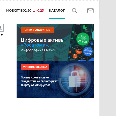
MOEXIT
1802,50
-0,23
КАТАЛОГ
CNEWS ANALYTICS
▼
Цифровые активы
«Росатома».
Инфографика CNews
МНЕНИЕ МЕСЯЦА
Почему соответствие
стандартам не гарантирует
защиту от киберугроз