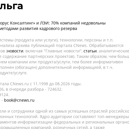
льга
орус Консалтинг» и ЛЭИ: 70% компаний недовольны
етодами развития кадрового резерва
темы (продукта или услуги), технологии, персоны и т.п.
 анализа архива публикаций портала CNews. Обрабатываются
ов (
новости
, включая "Главные новости",
статьи
, аналитически
е содержание партнёрских проектов). Таким образом, чем боль
нем компании или продукта/услуги, тем более информативен
полнен (обогащен) дополнительной информацией, в т.ч.
дукте/услуге.
ала CNews.ru c 11.1998 до 08.2026 годы.
6, в очереди разбора - 724632.
9124.
 -
book@cnews.ru
ели и сотрудники одной из самых успешных отраслей российск
онных технологий. Ядро аудитории составляют топ-менеджеры
таментов информатизации федеральных и региональных орган
 промышленных компаний, розничных сетей, а также