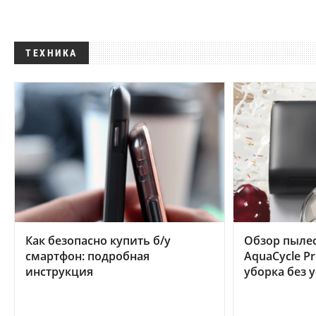
ТЕХНИКА
Как безопасно купить б/у
Обзор пылес
смартфон: подробная
AquaCycle Pr
инструкция
уборка без 