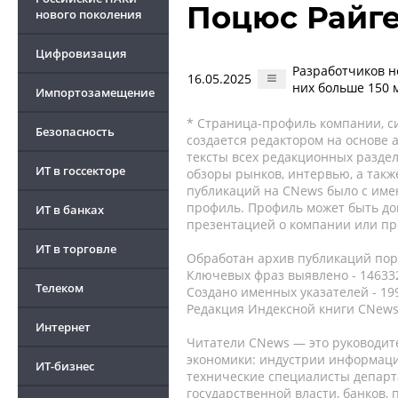
Поцюс Райг
нового поколения
Цифровизация
Разработчиков но
16.05.2025
них больше 150 
Импортозамещение
* Страница-профиль компании, сис
Безопасность
создается редактором на основе
тексты всех редакционных раздел
ИТ в госсекторе
обзоры рынков, интервью, а такж
публикаций на CNews было с име
профиль. Профиль может быть до
ИТ в банках
презентацией о компании или про
ИТ в торговле
Обработан архив публикаций порт
Ключевых фраз выявлено - 146332
Телеком
Создано именных указателей - 19
Редакция Индексной книги CNews
Интернет
Читатели CNews — это руководит
экономики: индустрии информаци
ИТ-бизнес
технические специалисты депар
государственной власти, банков,