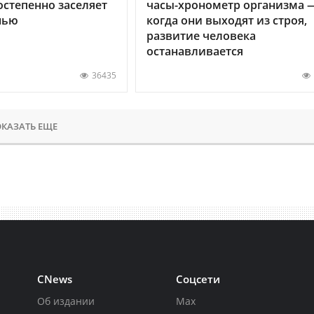
остепенно заселяет
часы-хронометр организма 
нью
когда они выходят из строя,
развитие человека
останавливается
36435
КАЗАТЬ ЕЩЕ
CNews
Соцсети
Об издании
Max