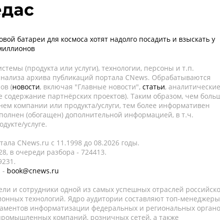
едас
вой батареи для космоса хотят надолго посадить и взыскать у
миллионов
темы (продукта или услуги), технологии, персоны и т.п.
 анализа архива публикаций портала CNews. Обрабатываются
ов (
новости
, включая "Главные новости",
статьи
, аналитически
е содержание партнёрских проектов). Таким образом, чем боль
нем компании или продукта/услуги, тем более информативен
полнен (обогащен) дополнительной информацией, в т.ч.
дукте/услуге.
ала CNews.ru c 11.1998 до 08.2026 годы.
8, в очереди разбора - 724413.
9231.
 -
book@cnews.ru
ели и сотрудники одной из самых успешных отраслей российск
онных технологий. Ядро аудитории составляют топ-менеджеры
таментов информатизации федеральных и региональных орган
 промышленных компаний, розничных сетей, а также