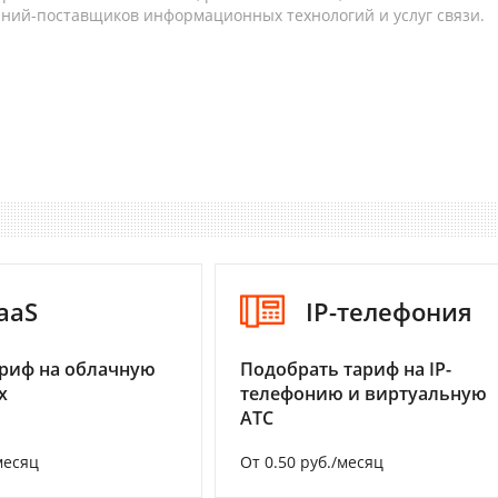
аний-поставщиков информационных технологий и услуг связи.
aaS
IP-телефония
риф на облачную
Подобрать тариф на IP-
х
телефонию и виртуальную
АТС
месяц
От 0.50 руб./месяц