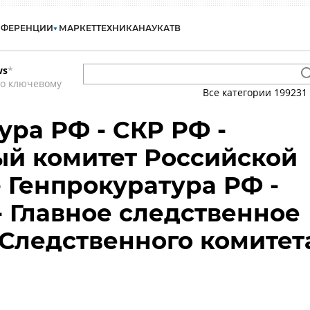
НФЕРЕНЦИИ
МАРКЕТ
ТЕХНИКА
НАУКА
ТВ
ws
*
по ключевому
Все категории
199231
ура РФ - СКР РФ -
й комитет Российской
 Генпрокуратура РФ -
- Главное следственное
Следственного комитет