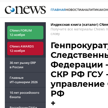
ГЛАВНАЯ
НОВОСТИ
АНАЛИТИКА
КО
Индексная книга (каталог) CNe
Получите все материалы CNews 
CNews FORUM
слову
12 ноября
Генпрокурат
CNews AWARDS
12 ноября
Следственны
Федерации -
30 лет рынку ERP
в России
СКР РФ ГСУ 
Главные
управление 
ИТ-сценарии
2026
РФ
10 лет российского
бэкапа
+
Российские ПАКи