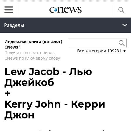
Разделы
Индексная книга (каталог)
CNews
*
Все категории
199231
▼
Получите все материалы
CNews по ключевому слову
Lew Jacob - Лью
Джейкоб
+
Kerry John - Керри
Джон