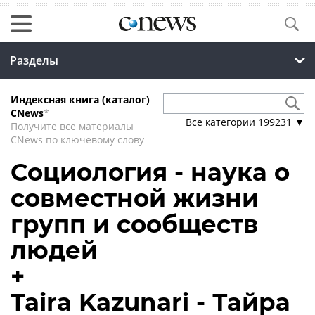
Разделы
Индексная книга (каталог)
CNews
*
Все категории
199231
▼
Получите все материалы
CNews по ключевому слову
Социология - наука о
совместной жизни
групп и сообществ
людей
+
Taira Kazunari - Тайра