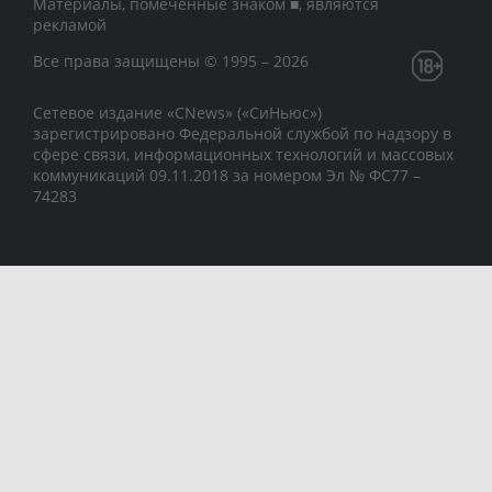
Материалы, помеченные знаком ■, являются
рекламой
Все права защищены © 1995 – 2026
Сетевое издание «CNews» («СиНьюс»)
зарегистрировано Федеральной службой по надзору в
сфере связи, информационных технологий и массовых
коммуникаций 09.11.2018 за номером Эл № ФС77 –
74283