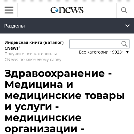
Разделы
Индексная книга (каталог)
CNews
*
Все категории
199231
▼
Получите все материалы
CNews по ключевому слову
Здравоохранение -
Медицина и
медицинские товары
и услуги -
медицинские
организации -