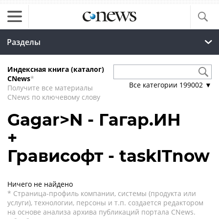
Разделы
Индексная книга (каталог)
CNews
*
Все категории
199002
▼
Получите все материалы
CNews по ключевому слову
Gagar>N - Гагар.ИН
+
Грависофт - taskITnow
Ничего не найдено
* Страница-профиль компании, системы (продукта или
услуги), технологии, персоны и т.п. создается редактором
на основе анализа архива публикаций портала CNews.