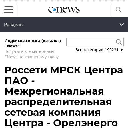
Разделы
Индексная книга (каталог)
CNews
*
Все категории
199231
▼
Получите все материалы
CNews по ключевому слову
Россети МРСК Центра
ПАО -
Межрегиональная
распределительная
сетевая компания
Центра - Орелэнерго