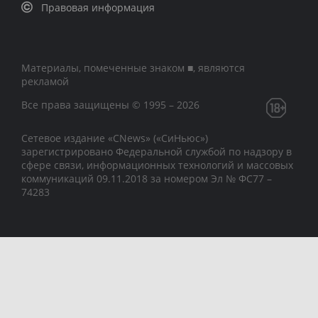
Правовая информация
Материалы, помеченные знаком ■, являются
рекламой
Все права защищены © 1995 – 2026
Сетевое издание «CNews» («СиНьюс»)
зарегистрировано Федеральной службой по надзору в
сфере связи, информационных технологий и массовых
коммуникаций 09.11.2018 за номером Эл № ФС77 –
74283