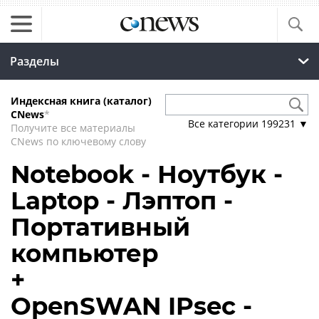
Разделы
Индексная книга (каталог)
CNews
*
Все категории
199231
▼
Получите все материалы
CNews по ключевому слову
Notebook - Ноутбук -
Laptop - Лэптоп -
Портативный
компьютер
+
OpenSWAN IPsec -