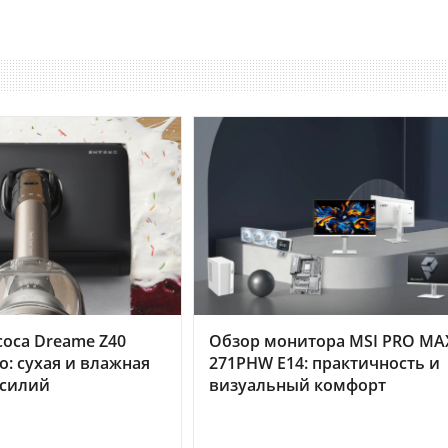
оса Dreame Z40
Обзор монитора MSI PRO MA
o: сухая и влажная
271PHW E14: практичность и
усилий
визуальный комфорт