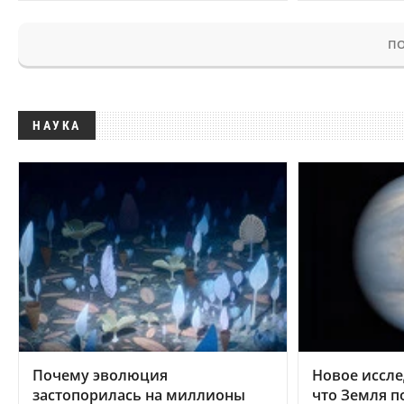
ПО
НАУКА
Почему эволюция
Новое иссле
застопорилась на миллионы
что Земля п