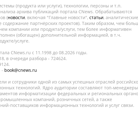
темы (продукта или услуги), технологии, персоны и т.п.
 анализа архива публикаций портала CNews. Обрабатываются
ов (
новости
, включая "Главные новости",
статьи
, аналитически
е содержание партнёрских проектов). Таким образом, чем боль
нем компании или продукта/услуги, тем более информативен
полнен (обогащен) дополнительной информацией, в т.ч.
дукте/услуге.
ала CNews.ru c 11.1998 до 08.2026 годы.
8, в очереди разбора - 724624.
9124.
 -
book@cnews.ru
ели и сотрудники одной из самых успешных отраслей российск
онных технологий. Ядро аудитории составляют топ-менеджеры
таментов информатизации федеральных и региональных орган
 промышленных компаний, розничных сетей, а также
аний-поставщиков информационных технологий и услуг связи.