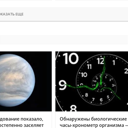
КАЗАТЬ ЕЩЕ
дование показало,
Обнаружены биологические
остепенно заселяет
часы-хронометр организма 