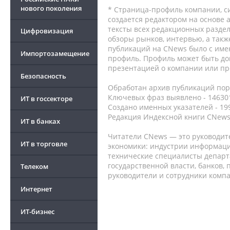
нового поколения
* Страница-профиль компании, сис
создается редактором на основе
тексты всех редакционных раздел
Цифровизация
обзоры рынков, интервью, а такж
публикаций на CNews было с име
Импортозамещение
профиль. Профиль может быть до
презентацией о компании или про
Безопасность
Обработан архив публикаций порт
Ключевых фраз выявлено - 146301
ИТ в госсекторе
Создано именных указателей - 19
Редакция Индексной книги CNews
ИТ в банках
Читатели CNews — это руководит
ИТ в торговле
экономики: индустрии информаци
технические специалисты депар
государственной власти, банков,
Телеком
руководители и сотрудники комп
Интернет
ИТ-бизнес