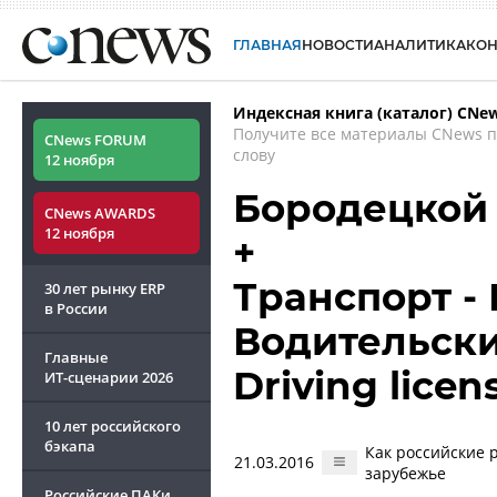
ГЛАВНАЯ
НОВОСТИ
АНАЛИТИКА
КО
Индексная книга (каталог) CNe
Получите все материалы CNews 
CNews FORUM
слову
12 ноября
Бородецкой
CNews AWARDS
12 ноября
+
Транспорт -
30 лет рынку ERP
в России
Водительски
Главные
Driving licen
ИТ-сценарии
2026
10 лет российского
бэкапа
Как российские 
21.03.2016
зарубежье
Российские ПАКи