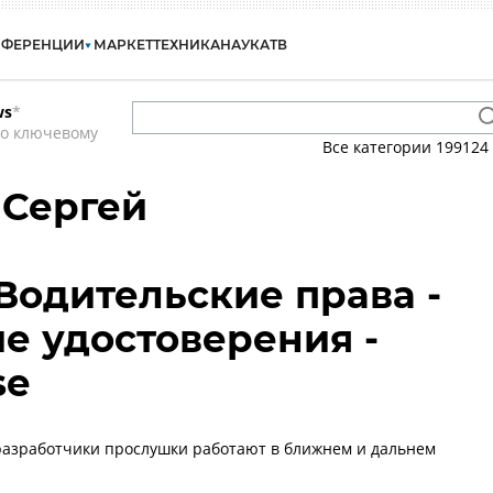
НФЕРЕНЦИИ
МАРКЕТ
ТЕХНИКА
НАУКА
ТВ
ws
*
по ключевому
Все категории
199124
 Сергей
 Водительские права -
е удостоверения -
se
разработчики прослушки работают в ближнем и дальнем