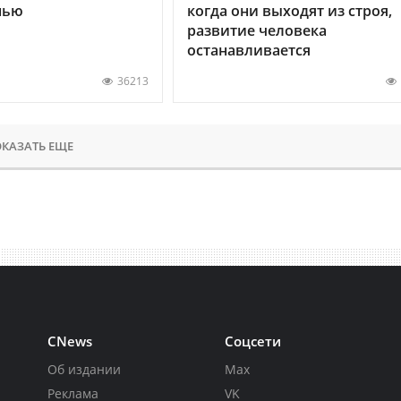
нью
когда они выходят из строя,
развитие человека
останавливается
36213
КАЗАТЬ ЕЩЕ
CNews
Соцсети
Об издании
Max
Реклама
VK