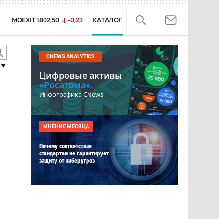
MOEXIT
1802,50
-0,23
КАТАЛОГ
CNEWS ANALYTICS
▼
Цифровые активы
«Росатома».
Инфографика CNews
МНЕНИЕ МЕСЯЦА
Почему соответствие
стандартам не гарантирует
защиту от киберугроз