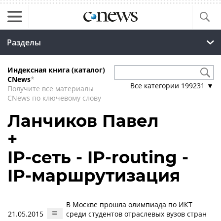
Разделы
Индексная книга (каталог)
CNews
*
Все категории
199231
▼
Получите все материалы
CNews по ключевому слову
Ланчиков Павел
+
IP-сеть - IP-routing -
IP-маршрутизация
В Москве прошла олимпиада по ИКТ
21.05.2015
среди студентов отраслевых вузов стран