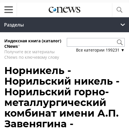
Разделы
Индексная книга (каталог)
CNews
*
Все категории
199231
▼
Получите все материалы
CNews по ключевому слову
Норникель -
Норильский никель -
Норильский горно-
металлургический
комбинат имени А.П.
Завенягина -