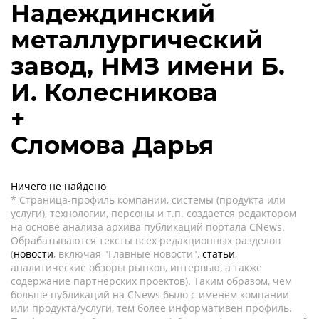
Надеждинский
металлургический
завод, НМЗ имени Б.
И. Колесникова
+
Сломова Дарья
Ничего не найдено
* Страница-профиль компании, системы (продукта или
услуги), технологии, персоны и т.п. создается редактором
на основе анализа архива публикаций портала CNews.
Обрабатываются тексты всех редакционных разделов
(
новости
, включая "Главные новости",
статьи
,
аналитические обзоры рынков, интервью, а также
содержание партнёрских проектов). Таким образом, чем
больше публикаций на CNews было с именем компании
или продукта/услуги, тем более информативен профиль.