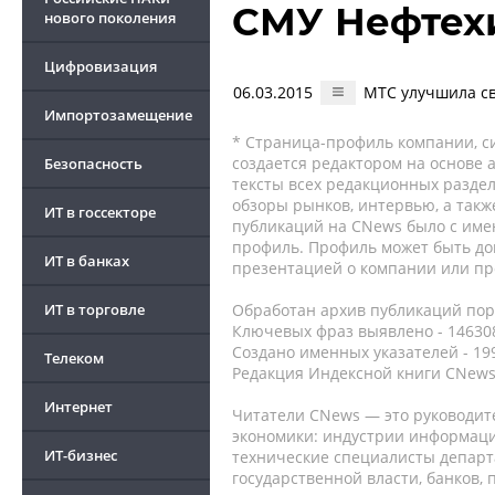
СМУ Нефтех
нового поколения
Цифровизация
06.03.2015
МТС улучшила св
Импортозамещение
* Страница-профиль компании, сис
создается редактором на основе
Безопасность
тексты всех редакционных раздел
обзоры рынков, интервью, а такж
ИТ в госсекторе
публикаций на CNews было с име
профиль. Профиль может быть до
ИТ в банках
презентацией о компании или про
ИТ в торговле
Обработан архив публикаций порт
Ключевых фраз выявлено - 146308
Создано именных указателей - 19
Телеком
Редакция Индексной книги CNews
Интернет
Читатели CNews — это руководит
экономики: индустрии информаци
ИТ-бизнес
технические специалисты депар
государственной власти, банков,