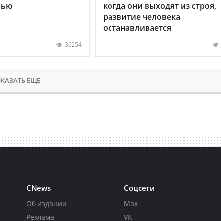
нью
когда они выходят из строя,
развитие человека
останавливается
36254
КАЗАТЬ ЕЩЕ
CNews
Соцсети
Об издании
Max
Реклама
VK