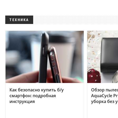
ТЕХНИКА
Как безопасно купить б/у
Обзор пылес
смартфон: подробная
AquaCycle Pr
инструкция
уборка без 