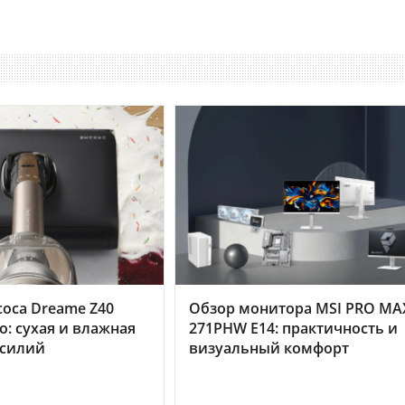
оса Dreame Z40
Обзор монитора MSI PRO MA
o: сухая и влажная
271PHW E14: практичность и
усилий
визуальный комфорт