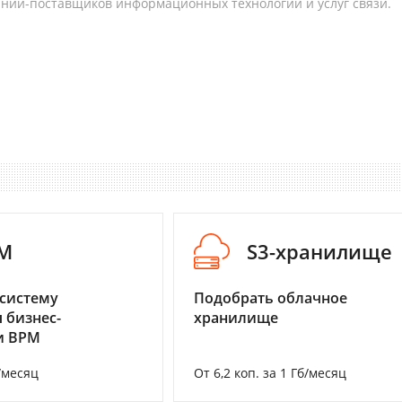
аний-поставщиков информационных технологий и услуг связи.
M
S3-хранилище
систему
Подобрать облачное
 бизнес-
хранилище
и BPM
/месяц
От 6,2 коп. за 1 Гб/месяц