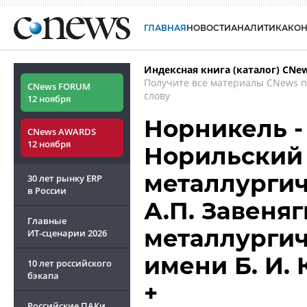
ГЛАВНАЯ
НОВОСТИ
АНАЛИТИКА
КО
Индексная книга (каталог) CNe
Получите все материалы CNews 
CNews FORUM
слову
12 ноября
Норникель -
CNews AWARDS
12 ноября
Норильский 
металлурги
30 лет рынку ERP
в России
А.П. Завеня
Главные
металлургич
ИТ-сценарии
2026
имени Б. И.
10 лет российского
бэкапа
+
Российские ПАКи