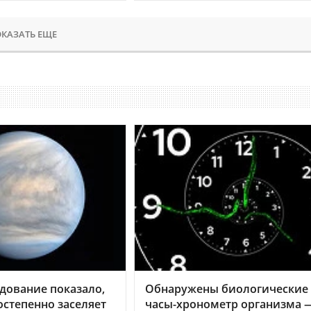
КАЗАТЬ ЕЩЕ
дование показало,
Обнаружены биологические
остепенно заселяет
часы-хронометр организма 