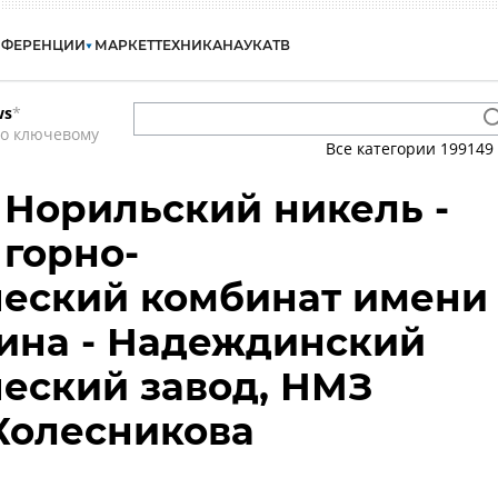
НФЕРЕНЦИИ
МАРКЕТ
ТЕХНИКА
НАУКА
ТВ
ws
*
по ключевому
Все категории
199149
 Норильский никель -
горно-
ческий комбинат имени
гина - Надеждинский
еский завод, НМЗ
 Колесникова