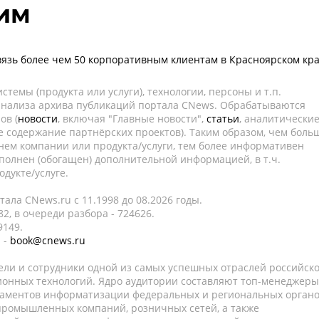
им
язь более чем 50 корпоративным клиентам в Красноярском кр
темы (продукта или услуги), технологии, персоны и т.п.
 анализа архива публикаций портала CNews. Обрабатываются
ов (
новости
, включая "Главные новости",
статьи
, аналитически
е содержание партнёрских проектов). Таким образом, чем боль
нем компании или продукта/услуги, тем более информативен
полнен (обогащен) дополнительной информацией, в т.ч.
дукте/услуге.
ала CNews.ru c 11.1998 до 08.2026 годы.
2, в очереди разбора - 724626.
9149.
 -
book@cnews.ru
ели и сотрудники одной из самых успешных отраслей российск
онных технологий. Ядро аудитории составляют топ-менеджеры
таментов информатизации федеральных и региональных орган
 промышленных компаний, розничных сетей, а также