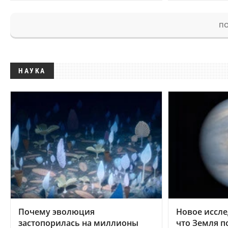
ПО
НАУКА
Почему эволюция
Новое иссле
застопорилась на миллионы
что Земля п