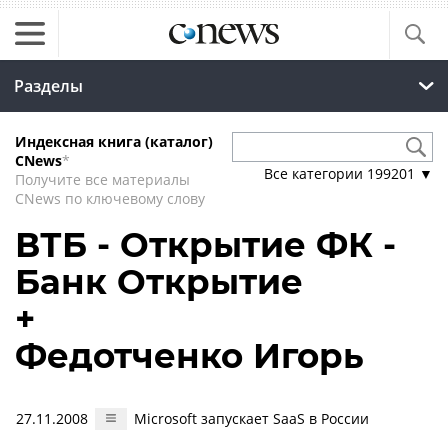
Разделы
Индексная книга (каталог)
CNews
*
Все категории
199201
▼
Получите все материалы
CNews по ключевому слову
ВТБ - Открытие ФК -
Банк Открытие
+
Федотченко Игорь
27.11.2008
Microsoft запускает SaaS в России