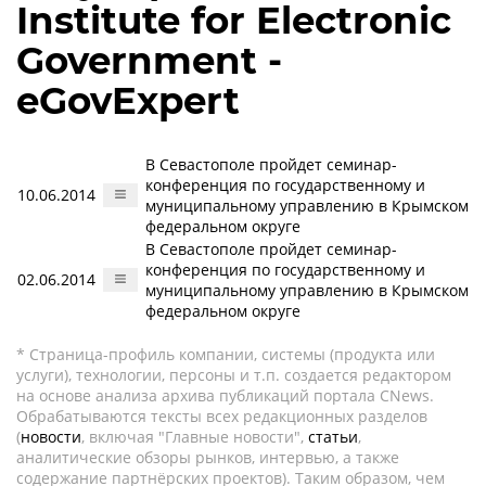
Institute for Electronic
Government -
eGovExpert
В Севастополе пройдет семинар-
конференция по государственному и
10.06.2014
муниципальному управлению в Крымском
федеральном округе
В Севастополе пройдет семинар-
конференция по государственному и
02.06.2014
муниципальному управлению в Крымском
федеральном округе
* Страница-профиль компании, системы (продукта или
услуги), технологии, персоны и т.п. создается редактором
на основе анализа архива публикаций портала CNews.
Обрабатываются тексты всех редакционных разделов
(
новости
, включая "Главные новости",
статьи
,
аналитические обзоры рынков, интервью, а также
содержание партнёрских проектов). Таким образом, чем