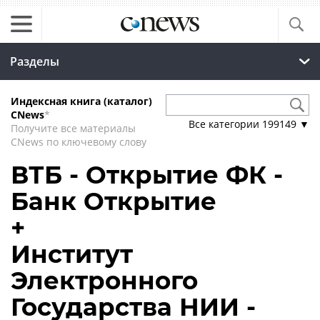
Разделы
Индексная книга (каталог)
CNews
*
Все категории
199149
▼
Получите все материалы
CNews по ключевому слову
ВТБ - Открытие ФК -
Банк Открытие
+
Институт
Электронного
Государства НИИ -