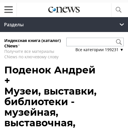
Разделы
Индексная книга (каталог)
CNews
*
Все категории
199231
▼
Получите все материалы
CNews по ключевому слову
Поденок Андрей
+
Музеи, выставки,
библиотеки -
музейная,
выставочная,