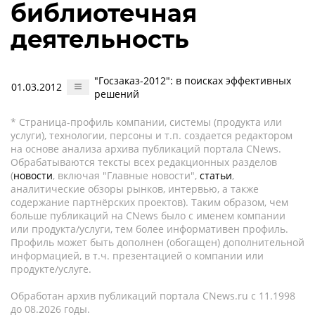
библиотечная
деятельность
"Госзаказ-2012": в поисках эффективных
01.03.2012
решений
* Страница-профиль компании, системы (продукта или
услуги), технологии, персоны и т.п. создается редактором
на основе анализа архива публикаций портала CNews.
Обрабатываются тексты всех редакционных разделов
(
новости
, включая "Главные новости",
статьи
,
аналитические обзоры рынков, интервью, а также
содержание партнёрских проектов). Таким образом, чем
больше публикаций на CNews было с именем компании
или продукта/услуги, тем более информативен профиль.
Профиль может быть дополнен (обогащен) дополнительной
информацией, в т.ч. презентацией о компании или
продукте/услуге.
Обработан архив публикаций портала CNews.ru c 11.1998
до 08.2026 годы.