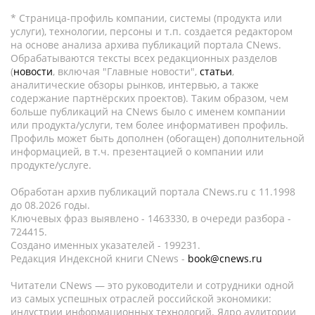
* Страница-профиль компании, системы (продукта или
услуги), технологии, персоны и т.п. создается редактором
на основе анализа архива публикаций портала CNews.
Обрабатываются тексты всех редакционных разделов
(
новости
, включая "Главные новости",
статьи
,
аналитические обзоры рынков, интервью, а также
содержание партнёрских проектов). Таким образом, чем
больше публикаций на CNews было с именем компании
или продукта/услуги, тем более информативен профиль.
Профиль может быть дополнен (обогащен) дополнительной
информацией, в т.ч. презентацией о компании или
продукте/услуге.
Обработан архив публикаций портала CNews.ru c 11.1998
до 08.2026 годы.
Ключевых фраз выявлено - 1463330, в очереди разбора -
724415.
Создано именных указателей - 199231.
Редакция Индексной книги CNews -
book@cnews.ru
Читатели CNews — это руководители и сотрудники одной
из самых успешных отраслей российской экономики:
индустрии информационных технологий. Ядро аудитории