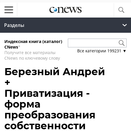
Разделы
Индексная книга (каталог)
CNews
*
Все категории
199231
▼
Получите все материалы
CNews по ключевому слову
Березный Андрей
+
Приватизация -
форма
преобразования
собственности