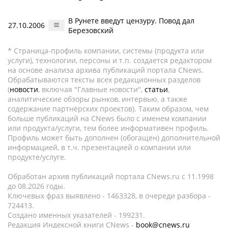
В Рунете введут цензуру. Повод дал
27.10.2006
Березовский
* Страница-профиль компании, системы (продукта или
услуги), технологии, персоны и т.п. создается редактором
на основе анализа архива публикаций портала CNews.
Обрабатываются тексты всех редакционных разделов
(
новости
, включая "Главные новости",
статьи
,
аналитические обзоры рынков, интервью, а также
содержание партнёрских проектов). Таким образом, чем
больше публикаций на CNews было с именем компании
или продукта/услуги, тем более информативен профиль.
Профиль может быть дополнен (обогащен) дополнительной
информацией, в т.ч. презентацией о компании или
продукте/услуге.
Обработан архив публикаций портала CNews.ru c 11.1998
до 08.2026 годы.
Ключевых фраз выявлено - 1463328, в очереди разбора -
724413.
Создано именных указателей - 199231.
Редакция Индексной книги CNews -
book@cnews.ru