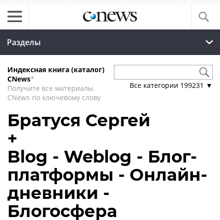
Разделы
Индексная книга (каталог)
CNews
*
Все категории
199231
▼
Получите все материалы
CNews по ключевому слову
Братуся Сергей
+
Blog - Weblog - Блог-
платформы - Онлайн-
дневники -
Блогосфера