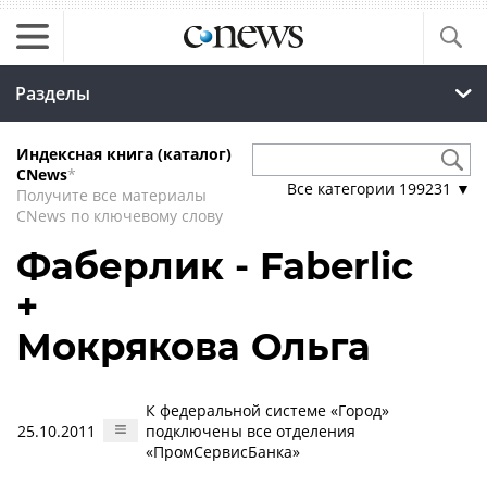
Разделы
Индексная книга (каталог)
CNews
*
Все категории
199231
▼
Получите все материалы
CNews по ключевому слову
Фаберлик - Faberlic
+
Мокрякова Ольга
К федеральной системе «Город»
25.10.2011
подключены все отделения
«ПромСервисБанка»