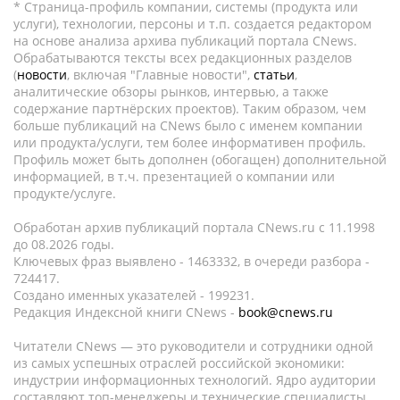
* Страница-профиль компании, системы (продукта или
услуги), технологии, персоны и т.п. создается редактором
на основе анализа архива публикаций портала CNews.
Обрабатываются тексты всех редакционных разделов
(
новости
, включая "Главные новости",
статьи
,
аналитические обзоры рынков, интервью, а также
содержание партнёрских проектов). Таким образом, чем
больше публикаций на CNews было с именем компании
или продукта/услуги, тем более информативен профиль.
Профиль может быть дополнен (обогащен) дополнительной
информацией, в т.ч. презентацией о компании или
продукте/услуге.
Обработан архив публикаций портала CNews.ru c 11.1998
до 08.2026 годы.
Ключевых фраз выявлено - 1463332, в очереди разбора -
724417.
Создано именных указателей - 199231.
Редакция Индексной книги CNews -
book@cnews.ru
Читатели CNews — это руководители и сотрудники одной
из самых успешных отраслей российской экономики:
индустрии информационных технологий. Ядро аудитории
составляют топ-менеджеры и технические специалисты