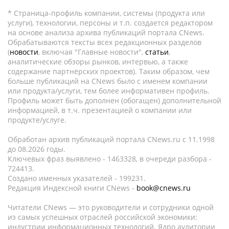
* Страница-профиль компании, системы (продукта или
услуги), технологии, персоны и т.п. создается редактором
на основе анализа архива публикаций портала CNews.
Обрабатываются тексты всех редакционных разделов
(
новости
, включая "Главные новости",
статьи
,
аналитические обзоры рынков, интервью, а также
содержание партнёрских проектов). Таким образом, чем
больше публикаций на CNews было с именем компании
или продукта/услуги, тем более информативен профиль.
Профиль может быть дополнен (обогащен) дополнительной
информацией, в т.ч. презентацией о компании или
продукте/услуге.
Обработан архив публикаций портала CNews.ru c 11.1998
до 08.2026 годы.
Ключевых фраз выявлено - 1463328, в очереди разбора -
724413.
Создано именных указателей - 199231.
Редакция Индексной книги CNews -
book@cnews.ru
Читатели CNews — это руководители и сотрудники одной
из самых успешных отраслей российской экономики:
индустрии информационных технологий. Ядро аудитории