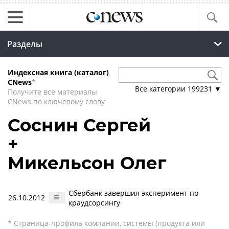
Разделы
Индексная книга (каталог)
CNews
*
Все категории
199231
▼
Получите все материалы
CNews по ключевому слову
Соснин Сергей
+
Микельсон Олег
Сбербанк завершил эксперимент по
26.10.2012
краудсорсингу
* Страница-профиль компании, системы (продукта или