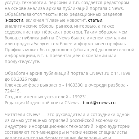
услуги), технологии, персоны и т.п. создается редактором
на основе анализа архива публикаций портала CNews.
Обрабатываются тексты всех редакционных разделов
(
новости
, включая "Главные новости",
статьи
,
аналитические обзоры рынков, интервью, а также
содержание партнёрских проектов). Таким образом, чем
больше публикаций на CNews было с именем компании
или продукта/услуги, тем более информативен профиль.
Профиль может быть дополнен (обогащен) дополнительной
информацией, в т.ч. презентацией о компании или
продукте/услуге.
Обработан архив публикаций портала CNews.ru c 11.1998
до 08.2026 годы.
Ключевых фраз выявлено - 1463330, в очереди разбора -
724415.
Создано именных указателей - 199231.
Редакция Индексной книги CNews -
book@cnews.ru
Читатели CNews — это руководители и сотрудники одной
из самых успешных отраслей российской экономики:
индустрии информационных технологий. Ядро аудитории
составляют топ-менеджеры и технические специалисты
департаментов информатизации федеральных и