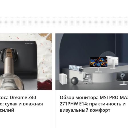
оса Dreame Z40
Обзор монитора MSI PRO MA
o: сухая и влажная
271PHW E14: практичность и
усилий
визуальный комфорт