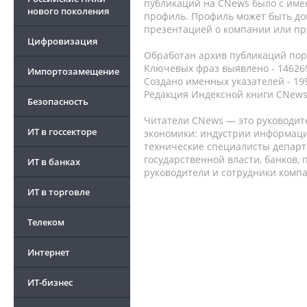
публикаций на CNews было с име
нового поколения
профиль. Профиль может быть до
презентацией о компании или про
Цифровизация
Обработан архив публикаций порт
Ключевых фраз выявлено - 146269
Импортозамещение
Создано именных указателей - 19
Редакция Индексной книги CNews
Безопасность
Читатели CNews — это руководит
ИТ в госсекторе
экономики: индустрии информаци
технические специалисты депар
государственной власти, банков,
ИТ в банках
руководители и сотрудники комп
ИТ в торговле
Телеком
Интернет
ИТ-бизнес