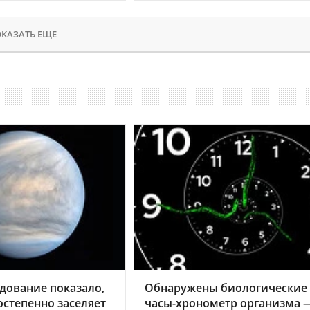
КАЗАТЬ ЕЩЕ
дование показало,
Обнаружены биологические
остепенно заселяет
часы-хронометр организма 