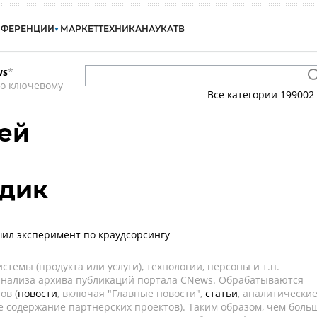
НФЕРЕНЦИИ
МАРКЕТ
ТЕХНИКА
НАУКА
ТВ
ws
*
по ключевому
Все категории
199002
ей
адик
ил эксперимент по краудсорсингу
темы (продукта или услуги), технологии, персоны и т.п.
 анализа архива публикаций портала CNews. Обрабатываются
ов (
новости
, включая "Главные новости",
статьи
, аналитически
е содержание партнёрских проектов). Таким образом, чем боль