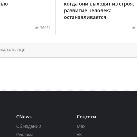
нью
когда они выходят из строя,
развитие человека
останавливается
36061
КАЗАТЬ ЕЩЕ
CNews
Соцсети
Об издании
Max
Реклама
VK