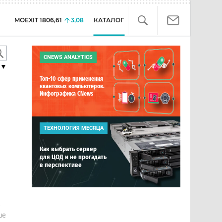
MOEXIT
1806,61
3,08
КАТАЛОГ
CNEWS ANALYTICS
▼
Топ-10 сфер применения
квантовых компьютеров.
Инфографика CNews
ТЕХНОЛОГИЯ МЕСЯЦА
Как выбрать сервер
для ЦОД и не прогадать
в перспективе
е
ше