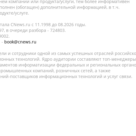
нем компании или продукта/услуги, тем более информативен
полнен (обогащен) дополнительной информацией, в т.ч.
дукте/услуге.
ала CNews.ru c 11.1998 до 08.2026 годы.
7, в очереди разбора - 724803.
9002.
 -
book@cnews.ru
ели и сотрудники одной из самых успешных отраслей российск
онных технологий. Ядро аудитории составляют топ-менеджеры
таментов информатизации федеральных и региональных орган
 промышленных компаний, розничных сетей, а также
аний-поставщиков информационных технологий и услуг связи.