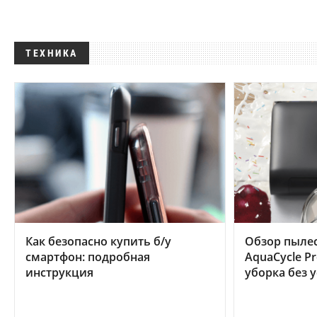
ТЕХНИКА
Как безопасно купить б/у
Обзор пылес
смартфон: подробная
AquaCycle Pr
инструкция
уборка без 