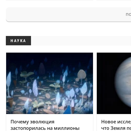
ПО
НАУКА
Почему эволюция
Новое иссле
застопорилась на миллионы
что Земля п