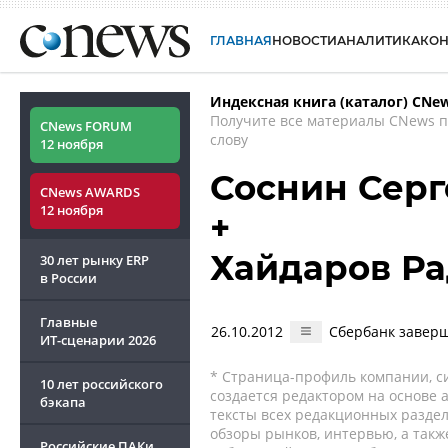
ГЛАВНАЯ
НОВОСТИ
АНАЛИТИКА
КО
Индексная книга (каталог) CNe
Получите все материалы CNews 
CNews FORUM
слову
12 ноября
Соснин Серг
CNews AWARDS
12 ноября
+
Хайдаров Р
30 лет рынку ERP
в России
Главные
26.10.2012
Сбербанк заверш
ИТ-сценарии
2026
* Страница-профиль компании, сис
10 лет российского
создается редактором на основе
бэкапа
тексты всех редакционных раздел
обзоры рынков, интервью, а такж
Российские ПАКи