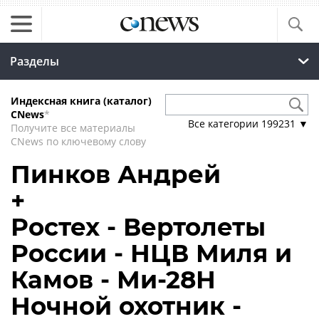
Разделы
Индексная книга (каталог)
CNews
*
Все категории
199231
▼
Получите все материалы
CNews по ключевому слову
Пинков Андрей
+
Ростех - Вертолеты
России - НЦВ Миля и
Камов - Ми-28Н
Ночной охотник -