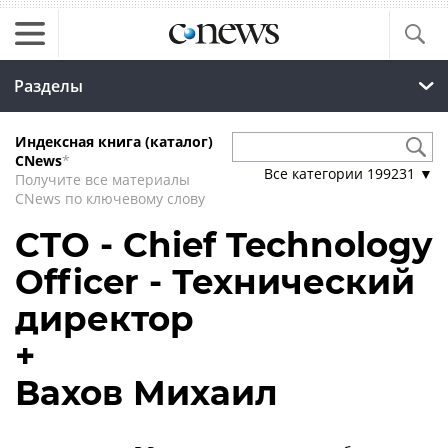
Разделы
Индексная книга (каталог)
CNews
*
Все категории
199231
▼
Получите все материалы
CNews по ключевому слову
CTO - Chief Technology
Officer - Технический
директор
+
Вахов Михаил