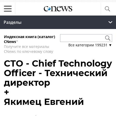
Разделы
Индексная книга (каталог)
CNews
*
Все категории
199231
▼
Получите все материалы
CNews по ключевому слову
CTO - Chief Technology
Officer - Технический
директор
+
Якимец Евгений