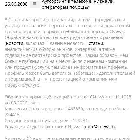
Аутсорсинг в телекоме: нужна ли
26.06.2008
операторам помощь?
* Страница-профиль компании, системы (продукта или
услуги), технологии, персоны и т.п. создается редактором
на основе анализа архива публикаций портала CNews.
Обрабатываются тексты всех редакционных разделов
(
новости
, включая "Главные новости",
статьи
,
аналитические обзоры рынков, интервью, а также
содержание партнёрских проектов). Таким образом, чем
больше публикаций на CNews было с именем компании
или продукта/услуги, тем более информативен профиль.
Профиль может быть дополнен (обогащен) дополнительной
информацией, в т.ч. презентацией о компании или
продукте/услуге.
Обработан архив публикаций портала CNews.ru c 11.1998
до 08.2026 годы.
Ключевых фраз выявлено - 1463330, в очереди разбора -
724415.
Создано именных указателей - 199231.
Редакция Индексной книги CNews -
book@cnews.ru
Читатели CNews — это руководители и сотрудники одной