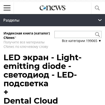
Разделы
Индексная книга (каталог)
CNews
*
Все категории
199065
▼
Получите все материалы
CNews по ключевому слову
LED экран - Light-
emitting diode -
светодиод - LED-
подсветка
+
Dental Cloud