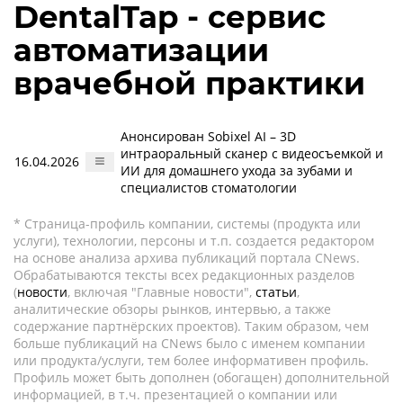
DentalTap - сервис
автоматизации
врачебной практики
Анонсирован Sobixel AI – 3D
интраоральный сканер с видеосъемкой и
16.04.2026
ИИ для домашнего ухода за зубами и
специалистов стоматологии
* Страница-профиль компании, системы (продукта или
услуги), технологии, персоны и т.п. создается редактором
на основе анализа архива публикаций портала CNews.
Обрабатываются тексты всех редакционных разделов
(
новости
, включая "Главные новости",
статьи
,
аналитические обзоры рынков, интервью, а также
содержание партнёрских проектов). Таким образом, чем
больше публикаций на CNews было с именем компании
или продукта/услуги, тем более информативен профиль.
Профиль может быть дополнен (обогащен) дополнительной
информацией, в т.ч. презентацией о компании или