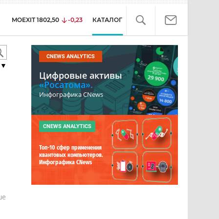
MOEXIT
1802,50
-0,23
КАТАЛОГ
CNEWS ANALYTICS
▼
Цифровые активы
«Росатома».
Инфографика CNews
CNEWS ANALYTICS
Топ-10 сфер применения
квантовых компьютеров.
Инфографика CNews
е
ше