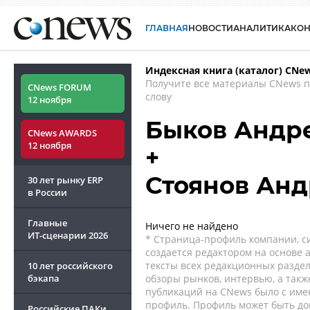
ГЛАВНАЯ
НОВОСТИ
АНАЛИТИКА
КО
Индексная книга (каталог) CNe
Получите все материалы CNews 
CNews FORUM
слову
12 ноября
Быков Андр
CNews AWARDS
12 ноября
+
Стоянов Ан
30 лет рынку ERP
в России
Главные
Ничего не найдено
ИТ-сценарии
2026
* Страница-профиль компании, сис
создается редактором на основе
тексты всех редакционных раздел
10 лет российского
бэкапа
обзоры рынков, интервью, а такж
публикаций на CNews было с име
профиль. Профиль может быть до
Российские ПАКи