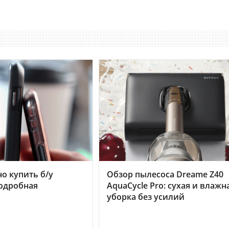
но купить б/у
Обзор пылесоса Dreame Z40
подробная
AquaCycle Pro: сухая и влажн
уборка без усилий