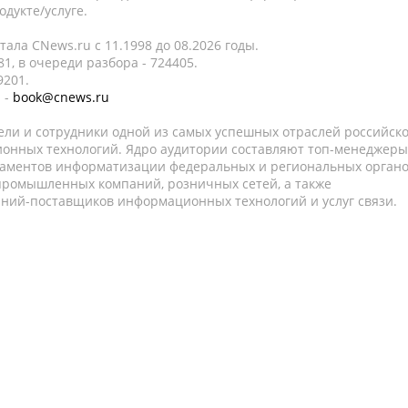
дукте/услуге.
ала CNews.ru c 11.1998 до 08.2026 годы.
1, в очереди разбора - 724405.
9201.
 -
book@cnews.ru
ели и сотрудники одной из самых успешных отраслей российск
онных технологий. Ядро аудитории составляют топ-менеджеры
таментов информатизации федеральных и региональных орган
 промышленных компаний, розничных сетей, а также
аний-поставщиков информационных технологий и услуг связи.