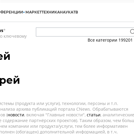
НФЕРЕНЦИИ
МАРКЕТ
ТЕХНИКА
НАУКА
ТВ
ws
*
по ключевому
Все категории
199201
ей
дрей
темы (продукта или услуги), технологии, персоны и т.п.
 анализа архива публикаций портала CNews. Обрабатываются
ов (
новости
, включая "Главные новости",
статьи
, аналитически
е содержание партнёрских проектов). Таким образом, чем боль
нем компании или продукта/услуги, тем более информативен
полнен (обогащен) дополнительной информацией, в т.ч.