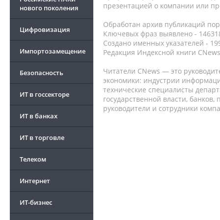
презентацией о компании или про
нового поколения
Обработан архив публикаций порт
Цифровизация
Ключевых фраз выявлено - 146318
Создано именных указателей - 19
Импортозамещение
Редакция Индексной книги CNews
Читатели CNews — это руководит
Безопасность
экономики: индустрии информаци
технические специалисты депар
ИТ в госсекторе
государственной власти, банков,
руководители и сотрудники комп
ИТ в банках
ИТ в торговле
Телеком
Интернет
ИТ-бизнес