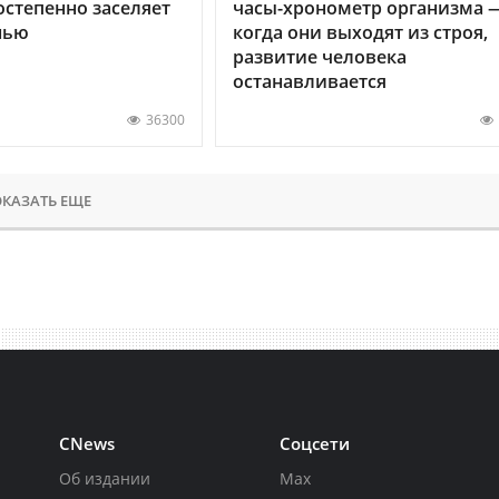
остепенно заселяет
часы-хронометр организма 
нью
когда они выходят из строя,
развитие человека
останавливается
36300
КАЗАТЬ ЕЩЕ
CNews
Соцсети
Об издании
Max