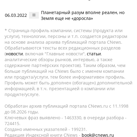
Планетарный разум вполне реален, но
06.03.2022
Земля еще не «доросла»
* Страница-профиль компании, системы (продукта или
услуги), технологии, персоны и т.п. создается редактором
на основе анализа архива публикаций портала CNews.
Обрабатываются тексты всех редакционных разделов
(
новости
, включая "Главные новости",
статьи
,
аналитические обзоры рынков, интервью, а также
содержание партнёрских проектов). Таким образом, чем
больше публикаций на CNews было с именем компании
или продукта/услуги, тем более информативен профиль.
Профиль может быть дополнен (обогащен) дополнительной
информацией, в т.ч. презентацией о компании или
продукте/услуге.
Обработан архив публикаций портала CNews.ru c 11.1998
до 08.2026 годы.
Ключевых фраз выявлено - 1463330, в очереди разбора -
724415.
Создано именных указателей - 199231.
Редакция Индексной книги CNews -
book@cnews.ru