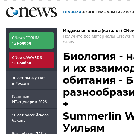
ГЛАВНАЯ
НОВОСТИ
АНАЛИТИКА
КО
Индексная книга (каталог) CNe
Получите все материалы CNews 
CNews FORUM
слову
12 ноября
Биология - 
CNews AWARDS
12 ноября
и их взаимо
обитания - 
30 лет рынку ERP
в России
разнообрази
Главные
+
ИТ-сценарии
2026
Summerlin W
10 лет российского
бэкапа
Уильям
Российские ПАКи