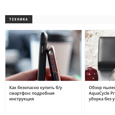
ТЕХНИКА
Как безопасно купить б/у
Обзор пылес
смартфон: подробная
AquaCycle Pr
инструкция
уборка без 