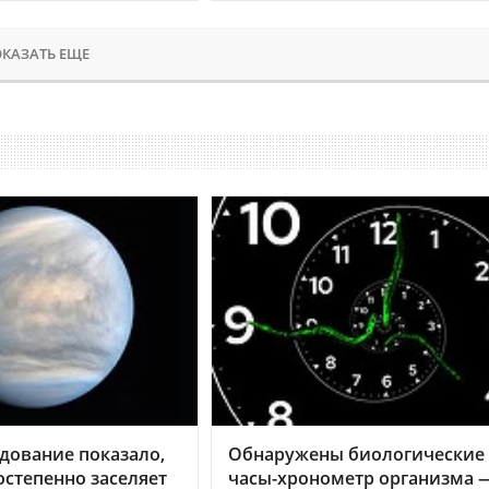
КАЗАТЬ ЕЩЕ
дование показало,
Обнаружены биологические
остепенно заселяет
часы-хронометр организма 