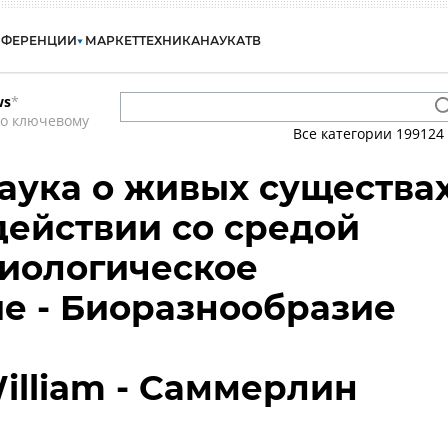
НФЕРЕНЦИИ
МАРКЕТ
ТЕХНИКА
НАУКА
ТВ
ws
*
по ключевому
Все категории
199124
наука о живых существа
действии со средой
Биологическое
е - Биоразнообразие
illiam - Саммерлин