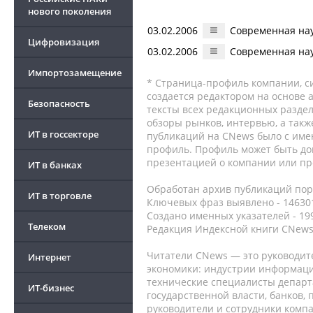
нового поколения
03.02.2006
Современная нау
Цифровизация
03.02.2006
Современная нау
Импортозамещение
* Страница-профиль компании, сис
создается редактором на основе
Безопасность
тексты всех редакционных раздел
обзоры рынков, интервью, а такж
ИТ в госсекторе
публикаций на CNews было с име
профиль. Профиль может быть до
презентацией о компании или про
ИТ в банках
Обработан архив публикаций порт
ИТ в торговле
Ключевых фраз выявлено - 146301
Создано именных указателей - 19
Телеком
Редакция Индексной книги CNews
Читатели CNews — это руководит
Интернет
экономики: индустрии информаци
технические специалисты депар
ИТ-бизнес
государственной власти, банков,
руководители и сотрудники комп