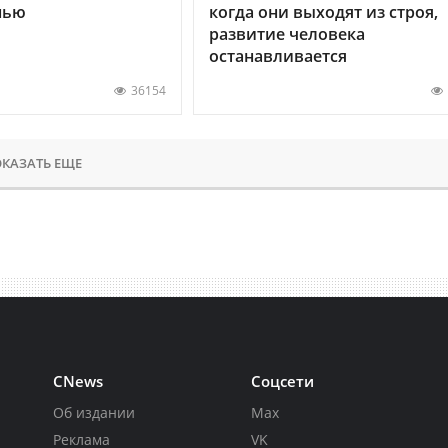
нью
когда они выходят из строя,
развитие человека
останавливается
36154
КАЗАТЬ ЕЩЕ
CNews
Соцсети
Об издании
Max
Реклама
VK