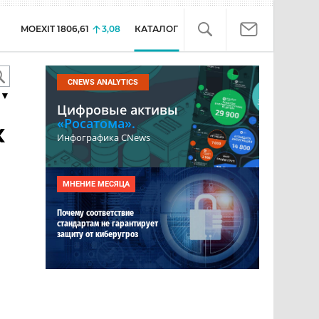
MOEXIT
1806,61
3,08
КАТАЛОГ
CNEWS ANALYTICS
▼
Цифровые активы
«Росатома».
х
Инфографика CNews
МНЕНИЕ МЕСЯЦА
Почему соответствие
стандартам не гарантирует
защиту от киберугроз