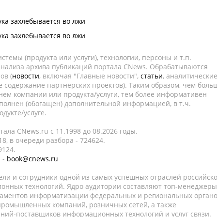
ка захлебывается во лжи
ка захлебывается во лжи
темы (продукта или услуги), технологии, персоны и т.п.
 анализа архива публикаций портала CNews. Обрабатываются
ов (
новости
, включая "Главные новости",
статьи
, аналитически
е содержание партнёрских проектов). Таким образом, чем боль
нем компании или продукта/услуги, тем более информативен
полнен (обогащен) дополнительной информацией, в т.ч.
дукте/услуге.
ала CNews.ru c 11.1998 до 08.2026 годы.
8, в очереди разбора - 724624.
9124.
 -
book@cnews.ru
ели и сотрудники одной из самых успешных отраслей российск
онных технологий. Ядро аудитории составляют топ-менеджеры
таментов информатизации федеральных и региональных орган
 промышленных компаний, розничных сетей, а также
аний-поставщиков информационных технологий и услуг связи.