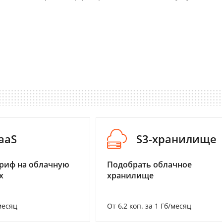
aaS
S3-хранилище
риф на облачную
Подобрать облачное
х
хранилище
месяц
От 6,2 коп. за 1 Гб/месяц