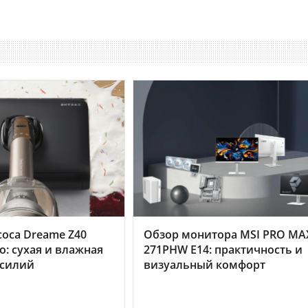
оса Dreame Z40
Обзор монитора MSI PRO MA
o: сухая и влажная
271PHW E14: практичность и
усилий
визуальный комфорт