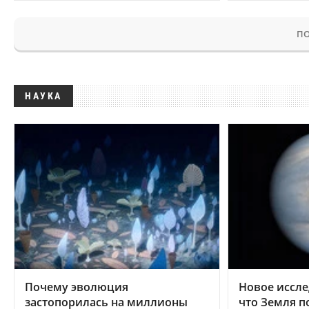
ПО
НАУКА
Почему эволюция
Новое иссле
застопорилась на миллионы
что Земля п