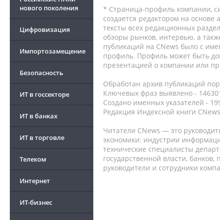
нового поколения
* Страница-профиль компании, сис
создается редактором на основе
тексты всех редакционных раздел
Цифровизация
обзоры рынков, интервью, а такж
публикаций на CNews было с име
Импортозамещение
профиль. Профиль может быть до
презентацией о компании или про
Безопасность
Обработан архив публикаций порт
Ключевых фраз выявлено - 146301
ИТ в госсекторе
Создано именных указателей - 19
Редакция Индексной книги CNews
ИТ в банках
Читатели CNews — это руководит
ИТ в торговле
экономики: индустрии информаци
технические специалисты депар
государственной власти, банков,
Телеком
руководители и сотрудники комп
Интернет
ИТ-бизнес