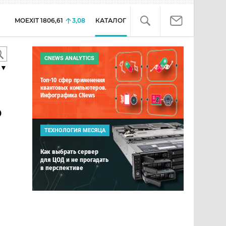
MOEXIT
1806,61
3,08
КАТАЛОГ
CNEWS ANALYTICS
▼
Топ-10 сфер применения
квантовых компьютеров.
Инфографика CNews
P
ТЕХНОЛОГИЯ МЕСЯЦА
Как выбрать сервер
для ЦОД и не прогадать
в перспективе