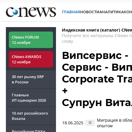
ГЛАВНАЯ
НОВОСТИ
АНАЛИТИКА
КО
Индексная книга (каталог) CNe
Получите все материалы CNews 
CNews FORUM
слову
12 ноября
Випсервис - В
CNews AWARDS
12 ноября
Сервис - Вип
Corporate Tr
30 лет рынку ERP
в России
+
Главные
Супрун Вит
ИТ-сценарии
2026
10 лет российского
бэкапа
Миграция в обла
18.06.2025
опытом
Российские ПАКи