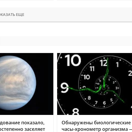
КАЗАТЬ ЕЩЕ
дование показало,
Обнаружены биологические
остепенно заселяет
часы-хронометр организма 