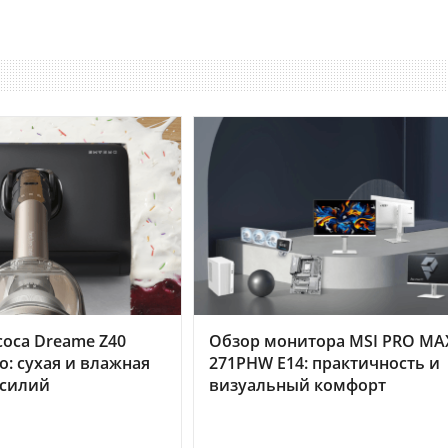
оса Dreame Z40
Обзор монитора MSI PRO MA
o: сухая и влажная
271PHW E14: практичность и
усилий
визуальный комфорт