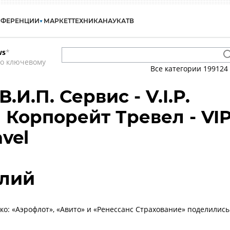
НФЕРЕНЦИИ
МАРКЕТ
ТЕХНИКА
НАУКА
ТВ
ws
*
по ключевому
Все категории
199124
.И.П. Сервис - V.I.P.
 Корпорейт Тревел - VI
avel
алий
ко: «Аэрофлот», «Авито» и «Ренессанс Страхование» поделились