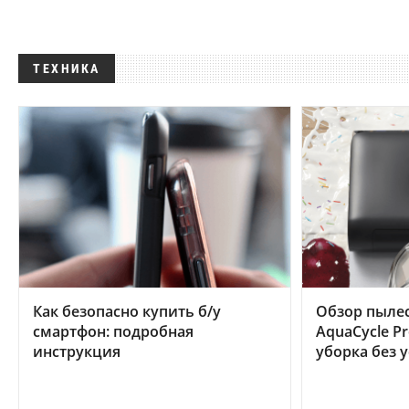
ТЕХНИКА
Как безопасно купить б/у
Обзор пылес
смартфон: подробная
AquaCycle Pr
инструкция
уборка без 