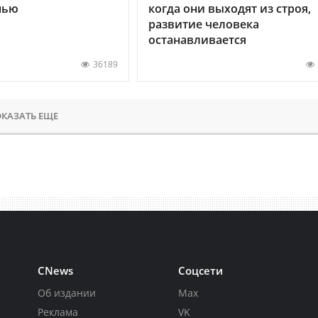
нью
когда они выходят из строя,
развитие человека
останавливается
36189
КАЗАТЬ ЕЩЕ
CNews
Соцсети
Об издании
Max
Реклама
VK