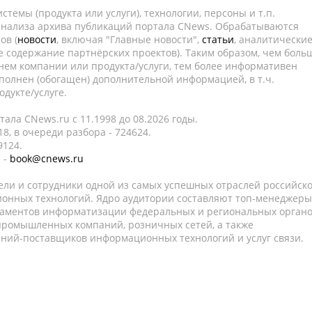
темы (продукта или услуги), технологии, персоны и т.п.
 анализа архива публикаций портала CNews. Обрабатываются
ов (
новости
, включая "Главные новости",
статьи
, аналитически
е содержание партнёрских проектов). Таким образом, чем боль
нем компании или продукта/услуги, тем более информативен
полнен (обогащен) дополнительной информацией, в т.ч.
дукте/услуге.
ала CNews.ru c 11.1998 до 08.2026 годы.
8, в очереди разбора - 724624.
9124.
 -
book@cnews.ru
ели и сотрудники одной из самых успешных отраслей российск
онных технологий. Ядро аудитории составляют топ-менеджеры
таментов информатизации федеральных и региональных орган
 промышленных компаний, розничных сетей, а также
аний-поставщиков информационных технологий и услуг связи.