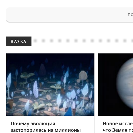
ПО
НАУКА
Почему эволюция
Новое иссле
застопорилась на миллионы
что Земля п