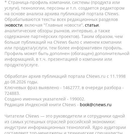
* Страница-профиль компании, системы (продукта или
услуги), технологии, персоны и т.п. создается редактором
на основе анализа архива публикаций портала CNews.
Обрабатываются тексты всех редакционных разделов
(
новости
, включая "Главные новости",
статьи
,
аналитические обзоры рынков, интервью, а также
содержание партнёрских проектов). Таким образом, чем
больше публикаций на CNews было с именем компании
или продукта/услуги, тем более информативен профиль.
Профиль может быть дополнен (обогащен) дополнительной
информацией, в т.ч. презентацией о компании или
продукте/услуге.
Обработан архив публикаций портала CNews.ru c 11.1998
до 08.2026 годы.
Ключевых фраз выявлено - 1462777, в очереди разбора -
724883.
Создано именных указателей - 199002.
Редакция Индексной книги CNews -
book@cnews.ru
Читатели CNews — это руководители и сотрудники одной
из самых успешных отраслей российской экономики:
индустрии информационных технологий. Ядро аудитории
составляют топ-менеджеры и технические специалисты