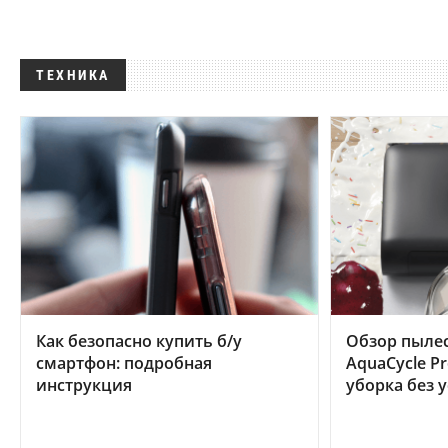
ТЕХНИКА
Как безопасно купить б/у
Обзор пылес
смартфон: подробная
AquaCycle Pr
инструкция
уборка без 