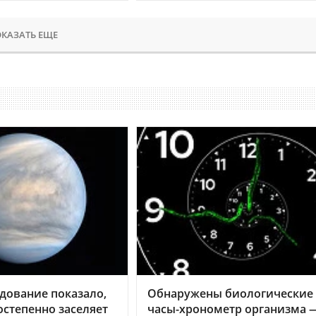
КАЗАТЬ ЕЩЕ
дование показало,
Обнаружены биологические
остепенно заселяет
часы-хронометр организма 