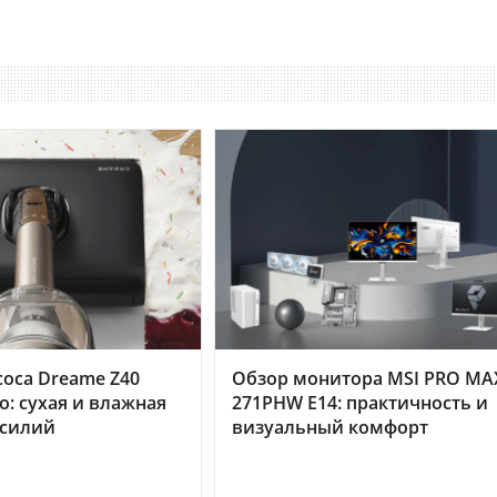
оса Dreame Z40
Обзор монитора MSI PRO MA
o: сухая и влажная
271PHW E14: практичность и
усилий
визуальный комфорт