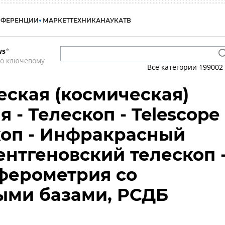
НФЕРЕНЦИИ
МАРКЕТ
ТЕХНИКА
НАУКА
ТВ
ws
*
по ключевому
Все категории
199002
ская (космическая)
 - Телескоп - Telescope 
коп - Инфракрасный
ентгеновский телескоп 
ферометрия со
ыми базами, РСДБ