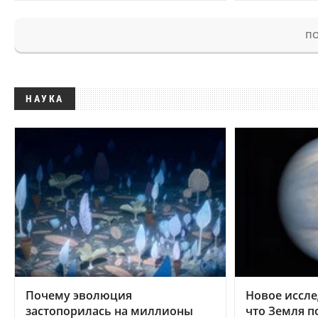
ПО
НАУКА
Почему эволюция
Новое иссле
застопорилась на миллионы
что Земля п