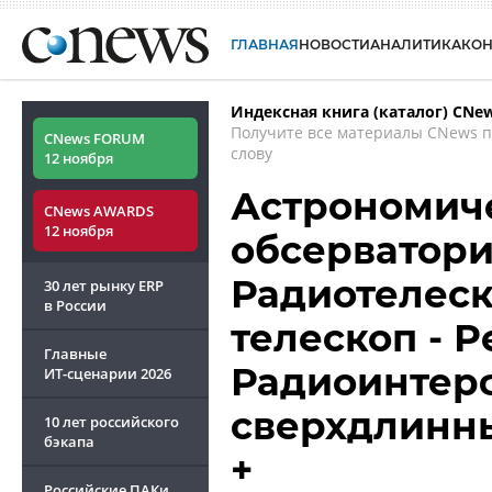
ГЛАВНАЯ
НОВОСТИ
АНАЛИТИКА
КО
Индексная книга (каталог) CNe
Получите все материалы CNews 
CNews FORUM
слову
12 ноября
Астрономиче
CNews AWARDS
12 ноября
обсерватория
Радиотелес
30 лет рынку ERP
в России
телескоп - Р
Главные
Радиоинтер
ИТ-сценарии
2026
сверхдлинн
10 лет российского
бэкапа
+
Российские ПАКи