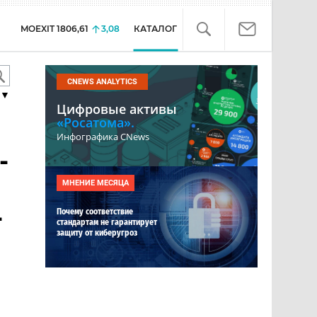
MOEXIT
1806,61
3,08
КАТАЛОГ
CNEWS ANALYTICS
▼
Цифровые активы
«Росатома».
Инфографика CNews
-
МНЕНИЕ МЕСЯЦА
-
Почему соответствие
стандартам не гарантирует
защиту от киберугроз