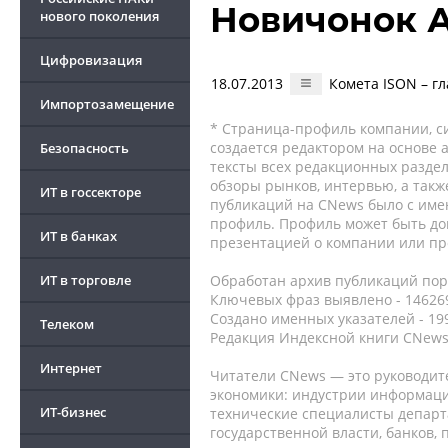
Новичонок 
нового поколения
Цифровизация
18.07.2013
Комета ISON – гл
Импортозамещение
* Страница-профиль компании, сис
создается редактором на основе
Безопасность
тексты всех редакционных раздел
обзоры рынков, интервью, а такж
ИТ в госсекторе
публикаций на CNews было с име
профиль. Профиль может быть до
ИТ в банках
презентацией о компании или про
ИТ в торговле
Обработан архив публикаций порт
Ключевых фраз выявлено - 146269
Создано именных указателей - 19
Телеком
Редакция Индексной книги CNews
Интернет
Читатели CNews — это руководит
экономики: индустрии информаци
ИТ-бизнес
технические специалисты депар
государственной власти, банков,