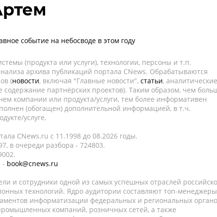
Артем
авное событие на небосводе в этом году
темы (продукта или услуги), технологии, персоны и т.п.
 анализа архива публикаций портала CNews. Обрабатываются
ов (
новости
, включая "Главные новости",
статьи
, аналитически
е содержание партнёрских проектов). Таким образом, чем боль
нем компании или продукта/услуги, тем более информативен
полнен (обогащен) дополнительной информацией, в т.ч.
дукте/услуге.
ала CNews.ru c 11.1998 до 08.2026 годы.
7, в очереди разбора - 724803.
9002.
 -
book@cnews.ru
ели и сотрудники одной из самых успешных отраслей российск
онных технологий. Ядро аудитории составляют топ-менеджеры
таментов информатизации федеральных и региональных орган
 промышленных компаний, розничных сетей, а также