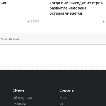
нью
когда они выходят из строя,
развитие человека
останавливается
36060
КАЗАТЬ ЕЩЕ
CNews
Соцсети
Об издании
Max
Реклама
VK