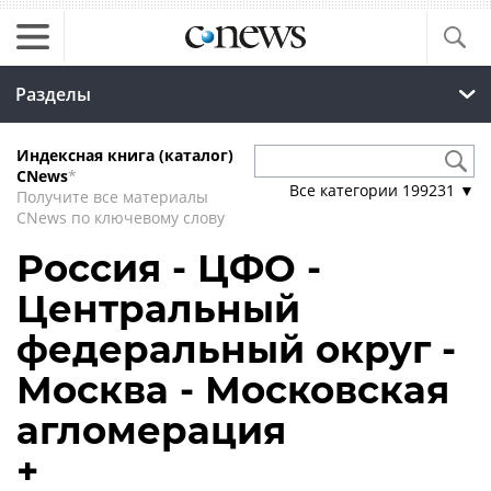
Разделы
Индексная книга (каталог)
CNews
*
Все категории
199231
▼
Получите все материалы
CNews по ключевому слову
Россия - ЦФО -
Центральный
федеральный округ -
Москва - Московская
агломерация
+