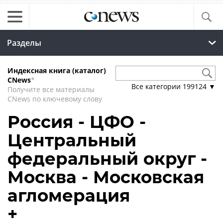
Разделы
Индексная книга (каталог)
CNews
*
Все категории
199124
▼
Получите все материалы
CNews по ключевому слову
Россия - ЦФО -
Центральный
федеральный округ -
Москва - Московская
агломерация
+