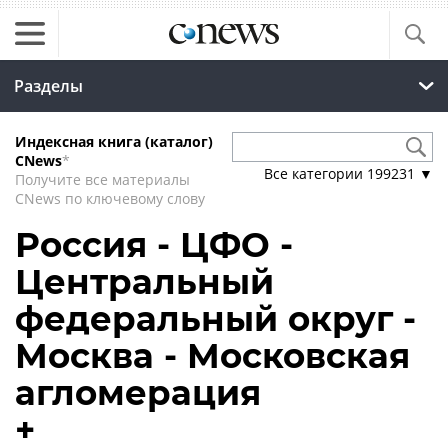
Разделы
Индексная книга (каталог)
CNews
*
Все категории
199231
▼
Получите все материалы
CNews по ключевому слову
Россия - ЦФО -
Центральный
федеральный округ -
Москва - Московская
агломерация
+