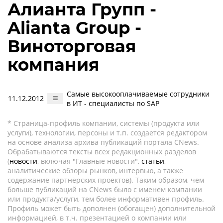
Алианта Групп -
Alianta Group -
Виноторговая
компания
Самые высокооплачиваемые сотрудники
11.12.2012
в ИТ - специалисты по SAP
* Страница-профиль компании, системы (продукта или
услуги), технологии, персоны и т.п. создается редактором
на основе анализа архива публикаций портала CNews.
Обрабатываются тексты всех редакционных разделов
(
новости
, включая "Главные новости",
статьи
,
аналитические обзоры рынков, интервью, а также
содержание партнёрских проектов). Таким образом, чем
больше публикаций на CNews было с именем компании
или продукта/услуги, тем более информативен профиль.
Профиль может быть дополнен (обогащен) дополнительной
информацией, в т.ч. презентацией о компании или