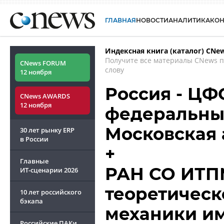
ГЛАВНАЯ
НОВОСТИ
АНАЛИТИКА
КО
Индексная книга (каталог) CNe
Получите все материалы CNews 
CNews FORUM
слову
12 ноября
Россия - ЦФ
CNews AWARDS
12 ноября
федеральный
Московская
30 лет рынку ERP
в России
+
Главные
РАН СО ИТПМ
ИТ-сценарии
2026
теоретическ
10 лет российского
бэкапа
механики им
Российские ПАКи