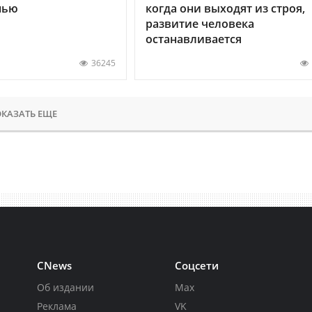
нью
когда они выходят из строя,
развитие человека
останавливается
36245
КАЗАТЬ ЕЩЕ
CNews
Соцсети
Об издании
Max
Реклама
VK