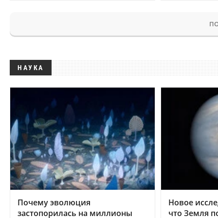
ПО
НАУКА
Почему эволюция
Новое иссле
застопорилась на миллионы
что Земля п