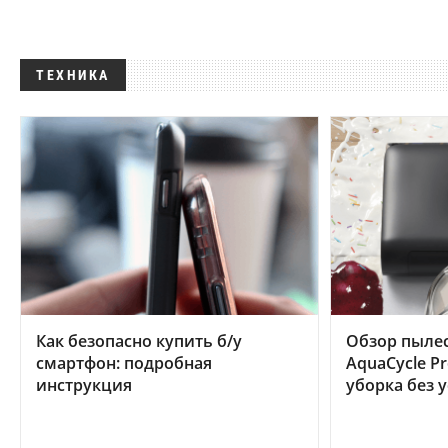
ТЕХНИКА
Как безопасно купить б/у
Обзор пылес
смартфон: подробная
AquaCycle Pr
инструкция
уборка без 