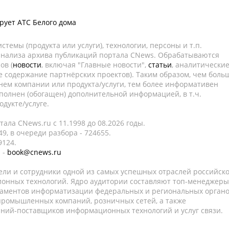
ует АТС Белого дома
темы (продукта или услуги), технологии, персоны и т.п.
 анализа архива публикаций портала CNews. Обрабатываются
ов (
новости
, включая "Главные новости",
статьи
, аналитически
е содержание партнёрских проектов). Таким образом, чем боль
нем компании или продукта/услуги, тем более информативен
полнен (обогащен) дополнительной информацией, в т.ч.
дукте/услуге.
ала CNews.ru c 11.1998 до 08.2026 годы.
9, в очереди разбора - 724655.
9124.
 -
book@cnews.ru
ели и сотрудники одной из самых успешных отраслей российск
онных технологий. Ядро аудитории составляют топ-менеджеры
таментов информатизации федеральных и региональных орган
 промышленных компаний, розничных сетей, а также
аний-поставщиков информационных технологий и услуг связи.