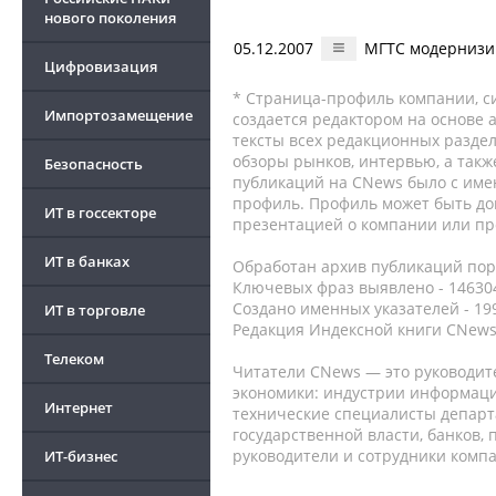
нового поколения
05.12.2007
МГТС модернизир
Цифровизация
* Страница-профиль компании, сис
Импортозамещение
создается редактором на основе
тексты всех редакционных раздел
обзоры рынков, интервью, а такж
Безопасность
публикаций на CNews было с име
профиль. Профиль может быть до
ИТ в госсекторе
презентацией о компании или про
ИТ в банках
Обработан архив публикаций порт
Ключевых фраз выявлено - 146304
Создано именных указателей - 19
ИТ в торговле
Редакция Индексной книги CNews
Телеком
Читатели CNews — это руководит
экономики: индустрии информаци
Интернет
технические специалисты депар
государственной власти, банков,
руководители и сотрудники комп
ИТ-бизнес