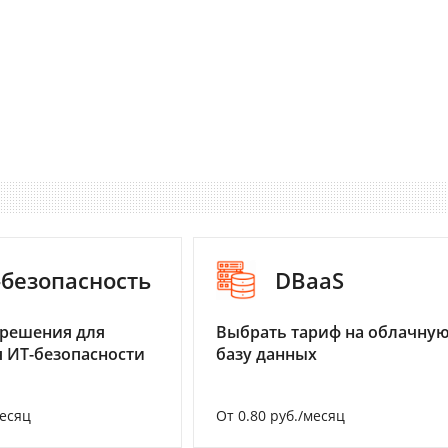
-безопасность
DBaaS
 решения для
Выбрать тариф на облачну
 ИТ-безопасности
базу данных
месяц
От 0.80 руб./месяц