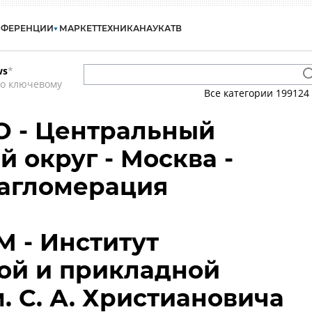
НФЕРЕНЦИИ
МАРКЕТ
ТЕХНИКА
НАУКА
ТВ
ws
*
по ключевому
Все категории
199124
О - Центральный
 округ - Москва -
 агломерация
 - Институт
ой и прикладной
. С. А. Христиановича