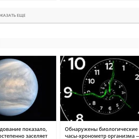
КАЗАТЬ ЕЩЕ
дование показало,
Обнаружены биологические
остепенно заселяет
часы-хронометр организма 