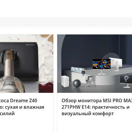
оса Dreame Z40
Обзор монитора MSI PRO MA
o: сухая и влажная
271PHW E14: практичность и
усилий
визуальный комфорт