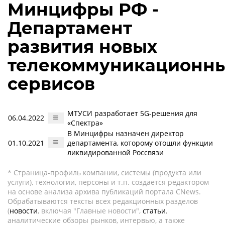
Минцифры РФ -
Департамент
развития новых
телекоммуникационн
сервисов
МТУСИ разработает 5G-решения для
06.04.2022
«Спектра»
В Минцифры назначен директор
01.10.2021
департамента, которому отошли функции
ликвидированной Россвязи
* Страница-профиль компании, системы (продукта или
услуги), технологии, персоны и т.п. создается редактором
на основе анализа архива публикаций портала CNews.
Обрабатываются тексты всех редакционных разделов
(
новости
, включая "Главные новости",
статьи
,
аналитические обзоры рынков, интервью, а также