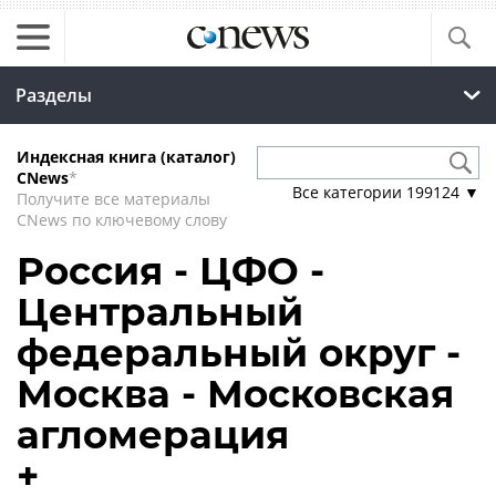
Разделы
Индексная книга (каталог)
CNews
*
Все категории
199124
▼
Получите все материалы
CNews по ключевому слову
Россия - ЦФО -
Центральный
федеральный округ -
Москва - Московская
агломерация
+