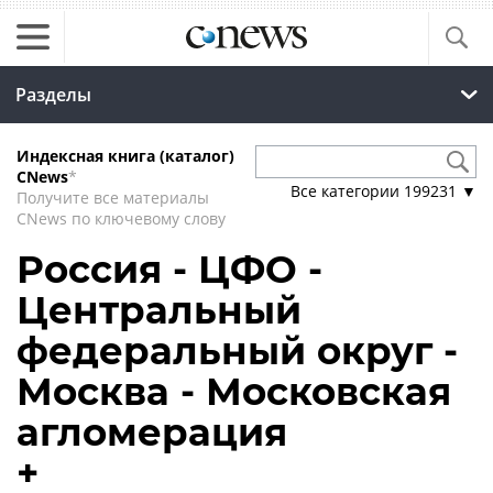
Разделы
Индексная книга (каталог)
CNews
*
Все категории
199231
▼
Получите все материалы
CNews по ключевому слову
Россия - ЦФО -
Центральный
федеральный округ -
Москва - Московская
агломерация
+