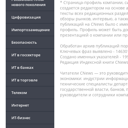
* Страница-профиль компании, сис
нового поколения
создается редактором на основе
тексты всех редакционных раздел
Цифровизация
обзоры рынков, интервью, а такж
публикаций на CNews было с име
профиль. Профиль может быть до
Импортозамещение
презентацией о компании или про
Безопасность
Обработан архив публикаций порт
Ключевых фраз выявлено - 146301
ИТ в госсекторе
Создано именных указателей - 19
Редакция Индексной книги CNews
ИТ в банках
Читатели CNews — это руководит
экономики: индустрии информаци
ИТ в торговле
технические специалисты депар
государственной власти, банков,
Телеком
руководители и сотрудники комп
Интернет
ИТ-бизнес