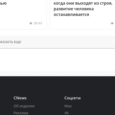
нью
когда они выходят из строя,
развитие человека
останавливается
36161
КАЗАТЬ ЕЩЕ
CNews
Соцсети
Об издании
Max
Реклама
VK