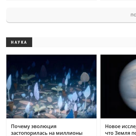
ПО
НАУКА
Почему эволюция
Новое иссле
застопорилась на миллионы
что Земля п