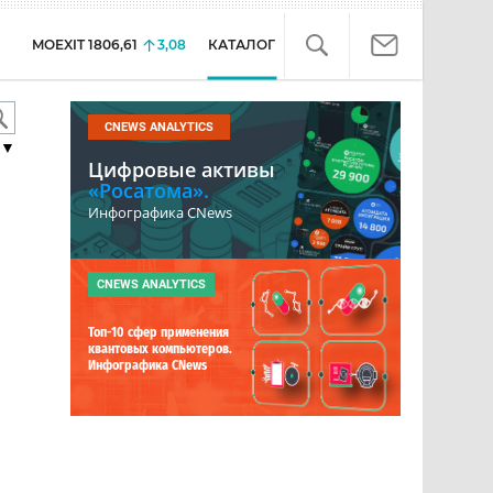
MOEXIT
1806,61
3,08
КАТАЛОГ
CNEWS ANALYTICS
▼
Цифровые активы
«Росатома».
Инфографика CNews
CNEWS ANALYTICS
Топ-10 сфер применения
квантовых компьютеров.
Инфографика CNews