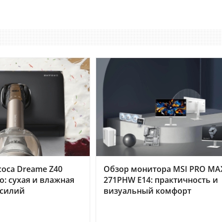
оса Dreame Z40
Обзор монитора MSI PRO MA
o: сухая и влажная
271PHW E14: практичность и
усилий
визуальный комфорт