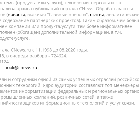
темы (продукта или услуги), технологии, персоны и т.п.
 анализа архива публикаций портала CNews. Обрабатываются
ов (
новости
, включая "Главные новости",
статьи
, аналитически
е содержание партнёрских проектов). Таким образом, чем боль
нем компании или продукта/услуги, тем более информативен
полнен (обогащен) дополнительной информацией, в т.ч.
дукте/услуге.
ала CNews.ru c 11.1998 до 08.2026 годы.
8, в очереди разбора - 724624.
9124.
 -
book@cnews.ru
ели и сотрудники одной из самых успешных отраслей российск
онных технологий. Ядро аудитории составляют топ-менеджеры
таментов информатизации федеральных и региональных орган
 промышленных компаний, розничных сетей, а также
аний-поставщиков информационных технологий и услуг связи.