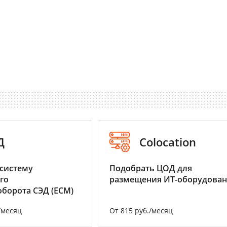
Д
Colocation
систему
Подобрать ЦОД для
го
размещения ИТ-оборудова
борота СЭД (ECM)
/месяц
От 815 руб./месяц