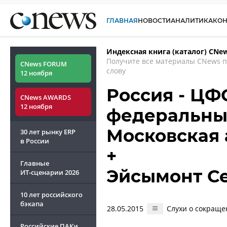
ГЛАВНАЯ
НОВОСТИ
АНАЛИТИКА
КО
Индексная книга (каталог) CNe
Получите все материалы CNews 
CNews FORUM
слову
12 ноября
Россия - ЦФ
CNews AWARDS
12 ноября
федеральный
Московская
30 лет рынку ERP
в России
+
Главные
Эйсымонт С
ИТ-сценарии
2026
10 лет российского
бэкапа
28.05.2015
Слухи о сокраще
Российские ПАКи