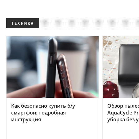
ТЕХНИКА
Как безопасно купить б/у
Обзор пылес
смартфон: подробная
AquaCycle Pr
инструкция
уборка без 