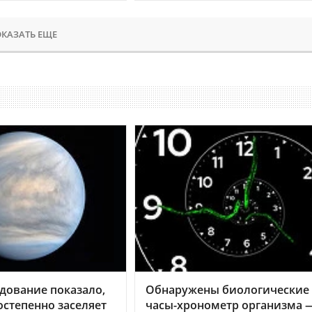
КАЗАТЬ ЕЩЕ
дование показало,
Обнаружены биологические
остепенно заселяет
часы-хронометр организма 