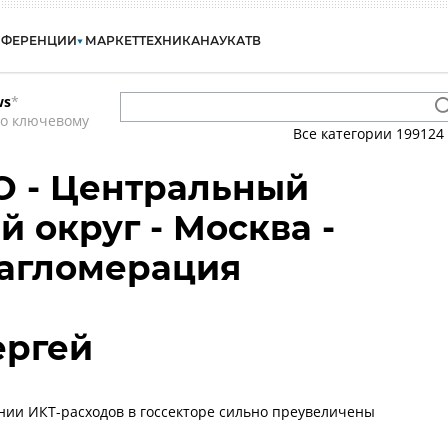
НФЕРЕНЦИИ
МАРКЕТ
ТЕХНИКА
НАУКА
ТВ
ws
*
по ключевому
Все категории
199124
О - Центральный
 округ - Москва -
 агломерация
ергей
нии ИКТ-расходов в госсекторе сильно преувеличены