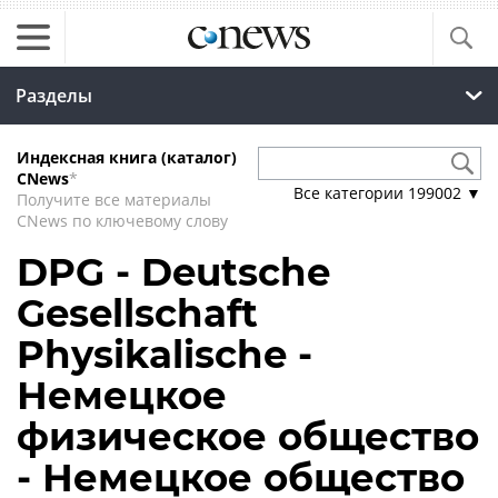
Разделы
Индексная книга (каталог)
CNews
*
Все категории
199002
▼
Получите все материалы
CNews по ключевому слову
DPG - Deutsche
Gesellschaft
Physikalische -
Немецкое
физическое общество
- Немецкое общество