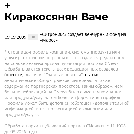
+
Киракосянян Ваче
«Ситроникс» создает венчурный фонд на
09.09.2009
«Марсе»
* Страница-профиль компании, системы (продукта или
услуги), технологии, персоны и т.п. создается редактором
на основе анализа архива публикаций портала CNews.
Обрабатываются тексты всех редакционных разделов
(
новости
, включая "Главные новости",
статьи
,
аналитические обзоры рынков, интервью, а также
содержание партнёрских проектов). Таким образом, чем
больше публикаций на CNews было с именем компании
или продукта/услуги, тем более информативен профиль.
Профиль может быть дополнен (обогащен) дополнительной
информацией, в т.ч. презентацией о компании или
продукте/услуге.
Обработан архив публикаций портала CNews.ru c 11.1998
до 08.2026 годы.