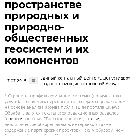
пространстве
природных и
природно-
общественных
геосистем и их
компонентов
Единый контактный центр «ЭСК РусГидро»
17.07.2015
создан с помощью технологий Avaya
* Страница-профиль компании, системы (продукта или
услуги), технологии, персоны и т.п. создается редактором
на основе анализа архива публикаций портала CNews.
Обрабатываются тексты всех редакционных разделов
(
новости
, включая "Главные новости",
статьи
,
аналитические обзоры рынков, интервью, а также
содержание партнёрских проектов). Таким образом, чем