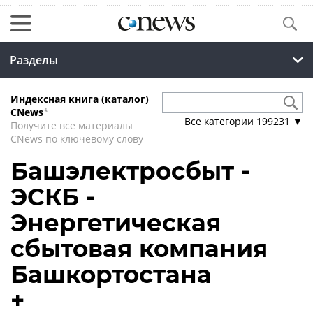
Разделы
Индексная книга (каталог)
CNews
*
Все категории
199231
▼
Получите все материалы
CNews по ключевому слову
Башэлектросбыт -
ЭСКБ -
Энергетическая
сбытовая компания
Башкортостана
+