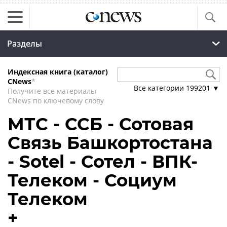
Разделы
Индексная книга (каталог)
CNews
*
Все категории
199201
▼
Получите все материалы
CNews по ключевому слову
МТС - ССБ - Сотовая
Связь Башкортостана
- Sotel - Сотел - ВПК-
Телеком - Социум
Телеком
+