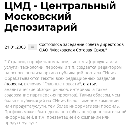
ЦМД - Центральный
Московский
Депозитарий
Состоялось заседание совета директоров
21.01.2003
ОАО "Московская Сотовая Связь"
* Страница-профиль компании, системы (продукта или
услуги), технологии, персоны и т.п. создается редактором
на основе анализа архива публикаций портала CNews.
Обрабатываются тексты всех редакционных разделов
(
новости
, включая "Главные новости",
статьи
,
аналитические обзоры рынков, интервью, а также
содержание партнёрских проектов). Таким образом, чем
больше публикаций на CNews было с именем компании
или продукта/услуги, тем более информативен профиль.
Профиль может быть дополнен (обогащен) дополнительной
информацией, в т.ч. презентацией о компании или
продукте/услуге.